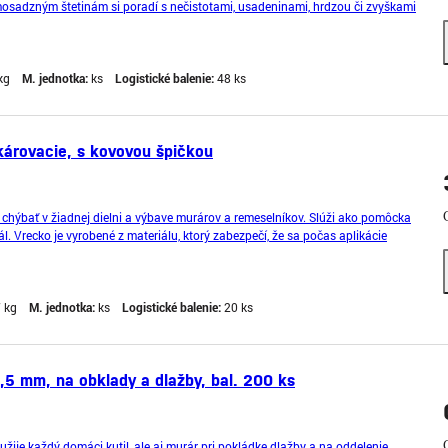
sadzným štetinám si poradí s nečistotami, usadeninami, hrdzou či zvyškami
á na použitie pri čistení dlažby, obkladov, kovo
kg
M. jednotka:
ks
Logistické balenie:
48 ks
károvacie, s kovovou špičkou
 chýbať v žiadnej dielni a výbave murárov a remeselníkov. Slúži ako pomôcka
ál. Vrecko je vyrobené z materiálu, ktorý zabezpečí, že sa počas aplikácie
7 kg
M. jednotka:
ks
Logistické balenie:
20 ks
,5 mm, na obklady a dlažby, bal. 200 ks
užije každý domáci kutil, ale aj murár pri pokládke dlažby a na oddelenie