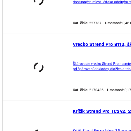
dostupných miest. Vďaka odolným mo
malty bez zbytočnej námahy. Je vhodn
Kat. číslo:
227787
Hmotnosť:
0,46 
Vrecko Strend Pro B113, š
Škárovacie vrecko Strend Pro nesmie
pri špárovaní obkladov, dlažieb a teh
neroztrhne a je ľahko umývateľné.
Kat. číslo:
2170436
Hmotnosť:
0,1
Krížik Strend Pro TC242, 2
Krížik Strend Pro so šírkou 2,5 mm vy