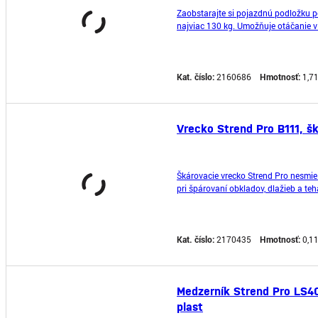
Zaobstarajte si pojazdnú podložku p
najviac 130 kg. Umožňuje otáčanie 
Kat. číslo:
2160686
Hmotnosť:
1,7
Vrecko Strend Pro B111, šk
Škárovacie vrecko Strend Pro nesmie
pri špárovaní obkladov, dlažieb a teh
neroztrhne a je ľahko umývateľné. Od
Kat. číslo:
2170435
Hmotnosť:
0,1
Medzerník Strend Pro LS401
plast