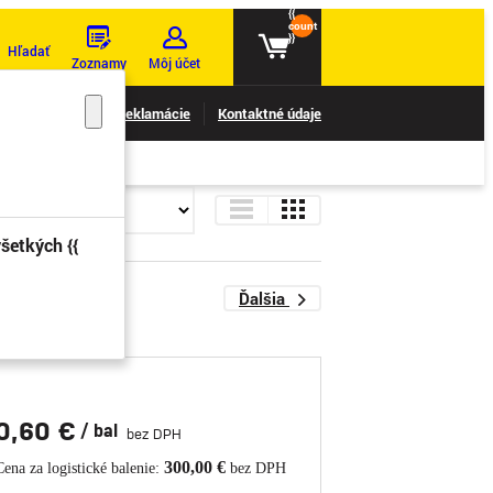
{{
count
}}
Hľadať
Zoznamy
Môj účet
nie reklamácií
Reklamácie
Kontaktné údaje
šetkých {{
Ďalšia
0,60 €
/ bal
bez DPH
300,00 €
Cena za logistické balenie:
bez DPH