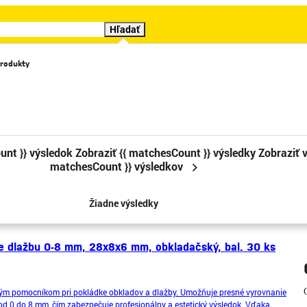
Hľadať
rodukty
Katalógy
Videá
Značky
Cenové trháky
Sledova
unt }} výsledok
Zobraziť {{ matchesCount }} výsledky
Zobraziť v
matchesCount }} výsledkov
2
3
4
5
6
7
Žiadne výsledky
re dlažbu 0-8 mm, 28x8x6 mm, obkladačský, bal. 30 ks
ným pomocníkom pri pokládke obkladov a dlažby. Umožňuje presné vyrovnanie
 od 0 do 8 mm, čím zabezpečuje profesionálny a estetický výsledok. Vďaka