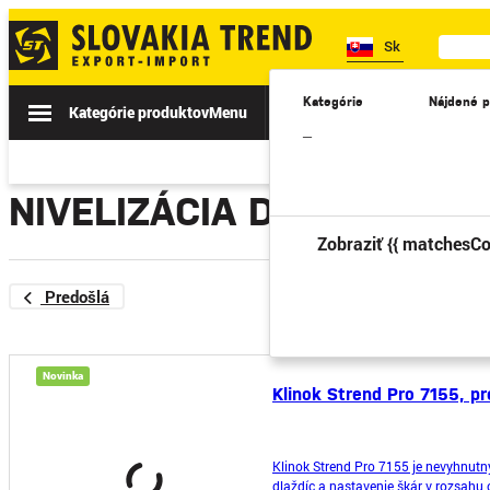
Sk
Kategórie
Nájdené p
Kategórie produktov
Menu
Akcie
Novinky
II. TRIEDA
–
NIVELIZÁCIA DLAŽBY
Zobraziť {{ matchesCo
Predošlá
1
Novinka
Klinok Strend Pro 7155, p
Klinok Strend Pro 7155 je nevyhnut
dlaždíc a nastavenie škár v rozsahu