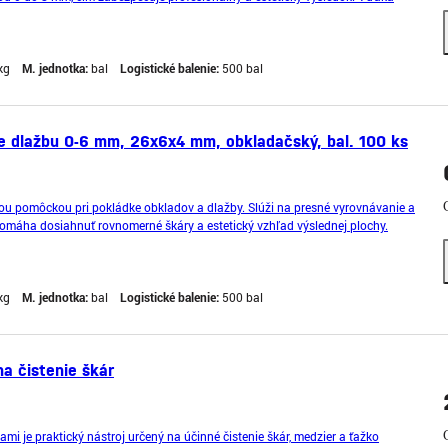
raktickým rozmerom sa jednoducho použ
kg
M. jednotka:
bal
Logistické balenie:
500 bal
re dlažbu 0-6 mm, 26x6x4 mm, obkladačský, bal. 100 ks
ou pomôckou pri pokládke obkladov a dlažby. Slúži na presné vyrovnávanie a
pomáha dosiahnuť rovnomerné škáry a estetický vzhľad výslednej plochy.
lexibilné nastavenie medzier podľa p
kg
M. jednotka:
bal
Logistické balenie:
500 bal
a čistenie škár
mi je praktický nástroj určený na účinné čistenie škár, medzier a ťažko