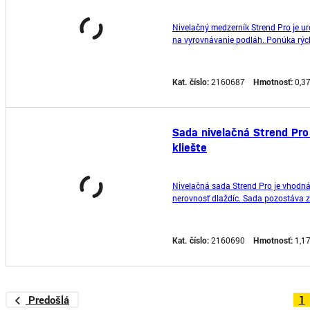
Nivelačný medzerník Strend Pro je urč
na vyrovnávanie podláh. Ponúka rýc
Kat. číslo:
2160687
Hmotnosť:
0,3
Sada nivelačná Strend Pro
kliešte
Nivelačná sada Strend Pro je vhodná
nerovnosť dlaždíc. Sada pozostáva z:
Kat. číslo:
2160690
Hmotnosť:
1,1
Predošlá
1