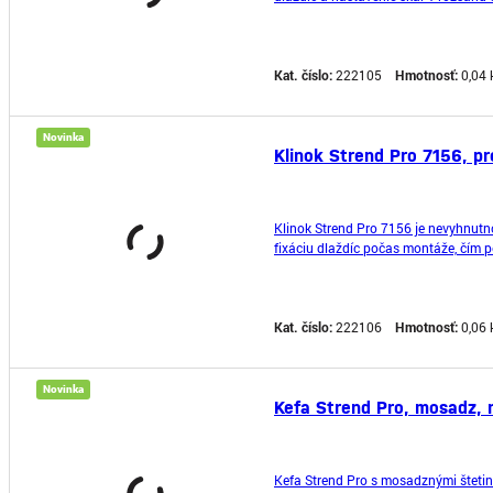
odolnému plastovému materiálu a p
Kat. číslo:
222105
Hmotnosť:
0,04 
Novinka
Klinok Strend Pro 7156, p
Klinok Strend Pro 7156 je nevyhnutn
fixáciu dlaždíc počas montáže, čím 
Vďaka rozsahu 0 až 6 mm umožňuje f
Kat. číslo:
222106
Hmotnosť:
0,06 
Novinka
Kefa Strend Pro, mosadz, n
Kefa Strend Pro s mosadznými štetina