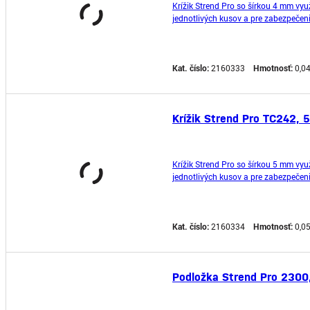
Krížik Strend Pro so šírkou 4 mm využ
jednotlivých kusov a pre zabezpečeni
Kat. číslo:
2160333
Hmotnosť:
0,0
Krížik Strend Pro TC242, 5
Krížik Strend Pro so šírkou 5 mm využ
jednotlivých kusov a pre zabezpečeni
Kat. číslo:
2160334
Hmotnosť:
0,0
Podložka Strend Pro 2300,