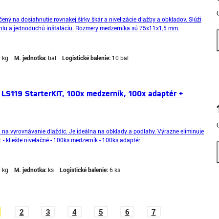
ený na dosiahnutie rovnakej šírky škár a nivelizácie dlažby a obkladov. Slúži
hlu a jednoduchú inštaláciu. Rozmery medzerníka sú 75x11x1,5 mm.
7 kg
M. jednotka:
bal
Logistické balenie:
10 bal
 LS119 StarterKIT, 100x medzerník, 100x adaptér +
 na vyrovnávanie dlaždíc. Je ideálna na obklady a podlahy. Výrazne eliminuje
 - kliešte nivelačné - 100ks medzerník - 100ks adaptér
7 kg
M. jednotka:
ks
Logistické balenie:
6 ks
2
3
4
5
6
7