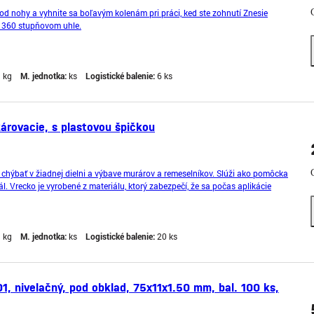
od nohy a vyhnite sa boľavým kolenám pri práci, ked ste zohnutí Znesie
v 360 stupňovom uhle.
1 kg
M. jednotka:
ks
Logistické balenie:
6 ks
árovacie, s plastovou špičkou
 chýbať v žiadnej dielni a výbave murárov a remeselníkov. Slúži ako pomôcka
ál. Vrecko je vyrobené z materiálu, ktorý zabezpečí, že sa počas aplikácie
strihnutím plastovej špičky zabezpečíte p
1 kg
M. jednotka:
ks
Logistické balenie:
20 ks
, nivelačný, pod obklad, 75x11x1.50 mm, bal. 100 ks,