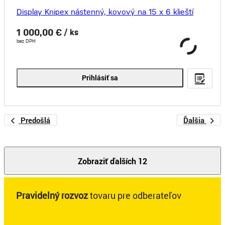
Display Knipex nástenný, kovový na 15 x 6 klieští
1 000,00 €
/ ks
bez DPH
Prihlásiť sa
Predošlá
Ďalšia
Zobraziť ďalších 12
Pravidelný rozvoz
tovaru pre odberateľov