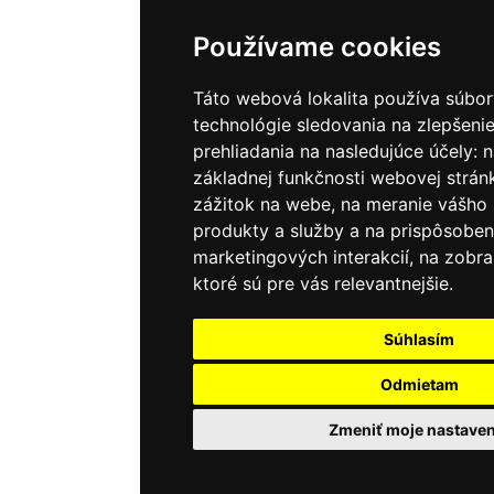
Používame cookies
Táto webová lokalita používa súbor
technológie sledovania na zlepšenie
prehliadania na nasledujúce účely:
n
základnej funkčnosti webovej strán
zážitok na webe
,
na meranie vášho
produkty a služby a na prispôsoben
marketingových interakcií
,
na zobra
ktoré sú pre vás relevantnejšie
.
Súhlasím
Odmietam
Zmeniť moje nastaven