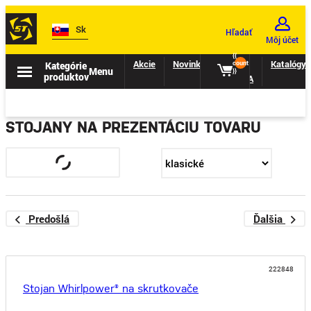
Sk
Hľadať
Môj účet
{{
Akcie
Novinky
II.
Katalógy
Kategórie
count
Menu
}}
produktov
TRIEDA
STOJANY NA PREZENTÁCIU TOVARU
Predošlá
Ďalšia
222848
Stojan Whirlpower® na skrutkovače