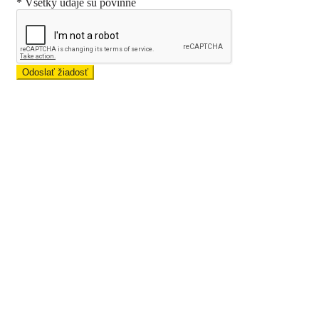
* Všetky údaje sú povinné
Odoslať žiadosť