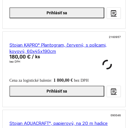
Prihlásiť sa
2160957
Stojan KAPRO® Plantogram, červený, s policami,
kovový, 60x45x190cm
180,00 €
/ ks
bez DPH
1 800,00 €
Cena za logistické balenie:
bez DPH
Prihlásiť sa
090046
Stojan AQUACRAFT®, papierový, na 20 m hadice