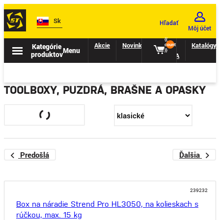
Sk
Hľadať
Môj účet
{{
Akcie
Novinky
II.
Katalógy
Kategórie
count
Menu
}}
produktov
TRIEDA
TOOLBOXY, PUZDRÁ, BRAŠNE A OPASKY
Predošlá
Ďalšia
239232
Box na náradie Strend Pro HL3050, na kolieskach s
rúčkou, max. 15 kg