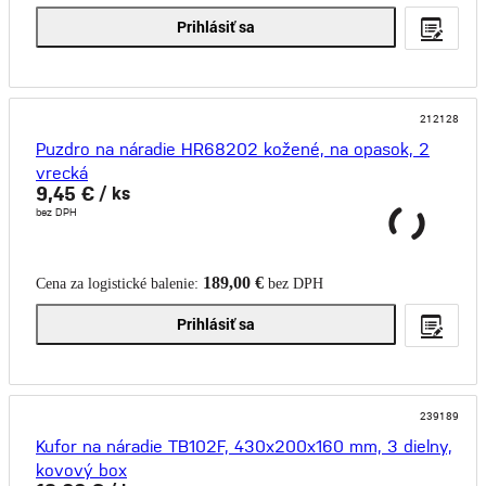
Prihlásiť sa
212128
Puzdro na náradie HR68202 kožené, na opasok, 2
vrecká
9,45 €
/ ks
bez DPH
189,00 €
Cena za logistické balenie:
bez DPH
Prihlásiť sa
239189
Kufor na náradie TB102F, 430x200x160 mm, 3 dielny,
kovový box