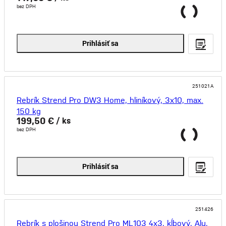
bez DPH
Prihlásiť sa
251021A
Rebrík Strend Pro DW3 Home, hliníkový, 3x10, max.
150 kg
199,50 €
/ ks
bez DPH
Prihlásiť sa
251426
Rebrík s plošinou Strend Pro ML103 4x3, kĺbový, Alu,