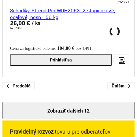
251271
Schodíky Strend Pro WRH2063, 2 stupienkové,
oceľové, nosn. 150 kg
26,00 €
/ ks
bez DPH
104,00 €
Cena za logistické balenie:
bez DPH
Prihlásiť sa
Predošlá
Ďalšia
Zobraziť ďalších 12
Pravidelný rozvoz
tovaru pre odberateľov