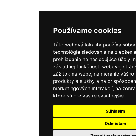
Používame cookies
Táto webová lokalita používa súbor
technológie sledovania na zlepšenie
prehliadania na nasledujúce účely:
n
základnej funkčnosti webovej strán
zážitok na webe
,
na meranie vášho
produkty a služby a na prispôsoben
marketingových interakcií
,
na zobra
ktoré sú pre vás relevantnejšie
.
Súhlasím
Odmietam
Zmeniť moje nastaven