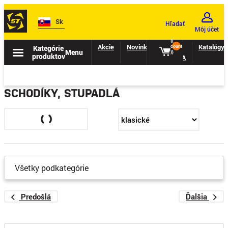
Sk
Hľadať
Môj účet
{{
Akcie
Novinky
II.
Katalógy
Kategórie
count
Menu
}}
produktov
TRIEDA
SCHODÍKY, STUPADLÁ
Všetky podkategórie
Predošlá
Ďalšia