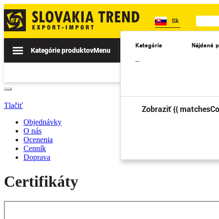
Sk
Kategórie
Nájdené p
Kategórie produktov
Menu
Akcie
Novinky
II. TRIEDA
–
Tlačiť
Zobraziť {{ matchesCo
Objednávky
O nás
Ocenenia
Cenník
Doprava
Certifikáty