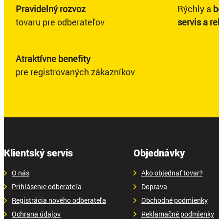
Pravidelný rozvoz
Rýchly a
b
tovaru pre odberateľov
servis a r
Atraktívne benefity
pre registrovaných zákazníkov
Klientský servis
Objednávky
O nás
Ako objednať tovar?
Prihlásenie odberateľa
Doprava
Registrácia nového odberateľa
Obchodné podmienky
Ochrana údajov
Reklamačné podmienky