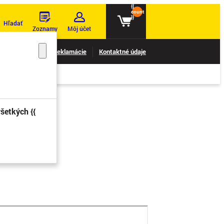
{{
count
}}
Hľadať
Zoznamy
Môj účet
nie reklamácií
Reklamácie
Kontaktné údaje
šetkých {{