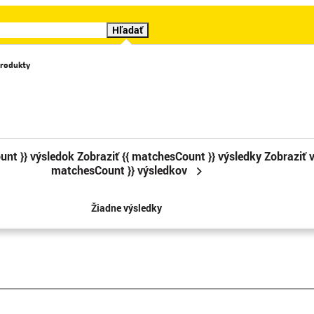
Hľadať
rodukty
Katalógy
Videá
Značky
Cenové trháky
Sledova
unt }} výsledok
Zobraziť {{ matchesCount }} výsledky
Zobraziť v
matchesCount }} výsledkov
Žiadne výsledky