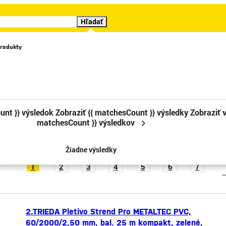
Hľadať
rodukty
Katalógy
Videá
Značky
Cenové trháky
Sledova
/Bez obalu
unt }} výsledok
Zobraziť {{ matchesCount }} výsledky
Zobraziť v
avou (poškriabané, ohnuté)
matchesCount }} výsledkov
Žiadne výsledky
1
2
3
4
5
6
7
..
2.TRIEDA Pletivo Strend Pro METALTEC PVC,
60/2000/2,50 mm, bal. 25 m kompakt, zelené,