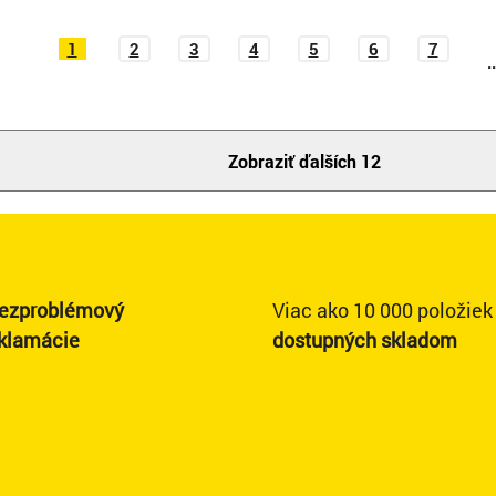
1
2
3
4
5
6
7
..
Zobraziť ďalších 12
ezproblémový
Viac ako 10 000 položiek
eklamácie
dostupných skladom