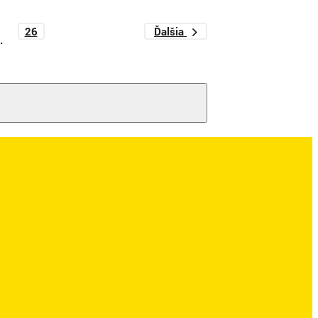
26
Ďalšia
.