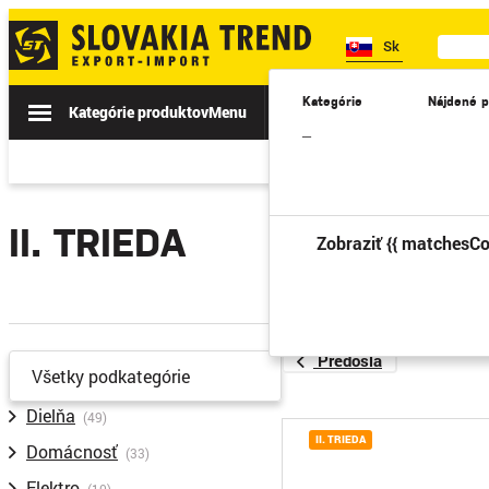
Sk
Kategórie
Nájdené p
Kategórie produktov
Menu
Akcie
Novinky
II. TRIEDA
–
Vysvetlivky:
II. TRIEDA
R1 - Poškodený obal
Zobraziť {{ matchesCo
R2 - Poškodené prepr
R3- Použité
Predošlá
Všetky podkategórie
Dielňa
(49)
II. TRIEDA
Domácnosť
(33)
Elektro