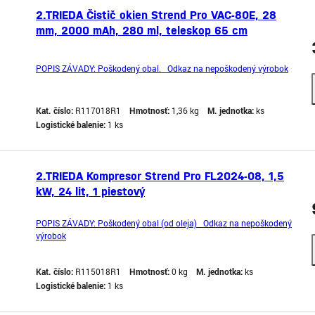
2.TRIEDA Čistič okien Strend Pro VAC-80E, 28
mm, 2000 mAh, 280 ml, teleskop 65 cm
POPIS ZÁVADY: Poškodený obal. Odkaz na nepoškodený výrobok
Kat. číslo:
R117018R1
Hmotnosť:
1,36 kg
M. jednotka:
ks
Logistické balenie:
1 ks
2.TRIEDA Kompresor Strend Pro FL2024-08, 1,5
kW, 24 lit, 1 piestový
POPIS ZÁVADY: Poškodený obal (od oleja) Odkaz na nepoškodený
výrobok
Kat. číslo:
R115018R1
Hmotnosť:
0 kg
M. jednotka:
ks
Logistické balenie:
1 ks