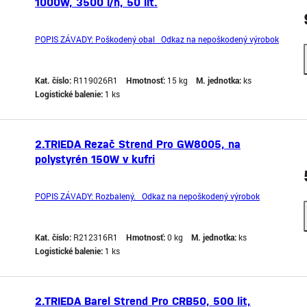
1000W, 3500 l/h, 50 lit.
POPIS ZÁVADY: Poškodený obal Odkaz na nepoškodený výrobok
Kat. číslo:
R119026R1
Hmotnosť:
15 kg
M. jednotka:
ks
Logistické balenie:
1 ks
2.TRIEDA Rezač Strend Pro GW8005, na
polystyrén 150W v kufri
POPIS ZÁVADY: Rozbalený. Odkaz na nepoškodený výrobok
Kat. číslo:
R212316R1
Hmotnosť:
0 kg
M. jednotka:
ks
Logistické balenie:
1 ks
2.TRIEDA Barel Strend Pro CRB50, 500 lit,