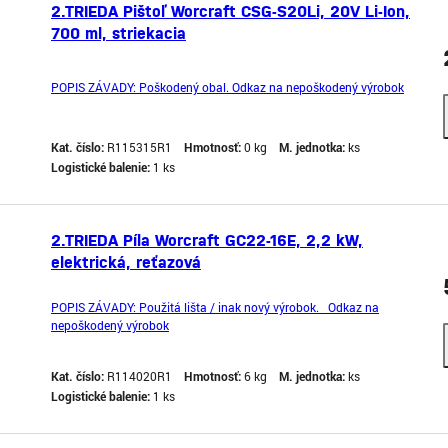
2.TRIEDA Pištoľ Worcraft CSG-S20Li, 20V Li-Ion,
700 ml, striekacia
POPIS ZÁVADY: Poškodený obal. Odkaz na nepoškodený výrobok
Kat. číslo:
R115315R1
Hmotnosť:
0 kg
M. jednotka:
ks
Logistické balenie:
1 ks
2.TRIEDA Píla Worcraft GC22-16E, 2,2 kW,
elektrická, reťazová
POPIS ZÁVADY: Použitá lišta / inak nový výrobok. Odkaz na
nepoškodený výrobok
Kat. číslo:
R114020R1
Hmotnosť:
6 kg
M. jednotka:
ks
Logistické balenie:
1 ks