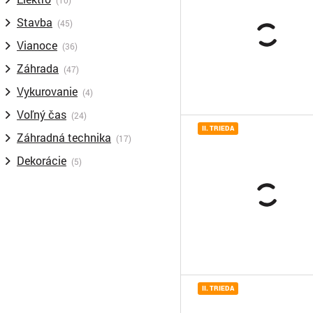
(10)
Stavba
(45)
Vianoce
(36)
Záhrada
(47)
Vykurovanie
(4)
Voľný čas
(24)
II. TRIEDA
Záhradná technika
(17)
Dekorácie
(5)
II. TRIEDA