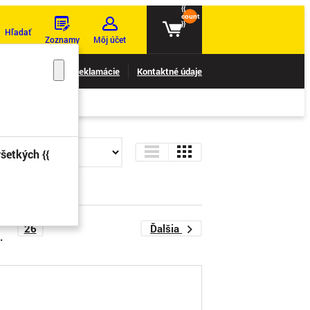
{{
count
}}
Hľadať
Zoznamy
Môj účet
nie reklamácií
Reklamácie
Kontaktné údaje
šetkých {{
26
Ďalšia
.