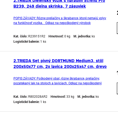
2.TRIEDA Dielenský vozík s náradím Strend Pro
B239, 249 dielna skrinka, 7 zásuviek
POPIS ZÁVADY: Rôzne preliačiny a škrabance, ktoré nemajú vplyv
na funkčnosť vozíka. Odkaz na nepoškodený výrobok
Kat. číslo:
R239151R2
Hmotnosť:
0 kg
M. jednotka:
ks
Logistické balenie:
1 ks
2.TRIEDA Set pivný DORTMUND Medium3, stôl
200x50x77 cm, 2x lavica 200x25x47 cm, drevo
27 mm
POPIS ZÁVADY: Poškodený obal, rôzne škrabance, preliačiny,
pozatekaný lak na stoloch a laviciach. Odkaz na nepoškodený
výrobok
Kat. číslo:
R802028AR2
Hmotnosť:
33 kg
M. jednotka:
ks
Logistické balenie:
1 ks