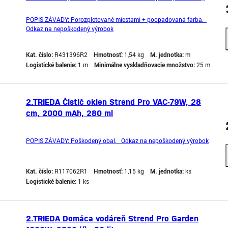
STRONG, ohradové, RAL 6005
POPIS ZÁVADY: Porozpletované miestami + poopadovaná farba.
Odkaz na nepoškodený výrobok
Kat. číslo:
R431396R2
Hmotnosť:
1,54 kg
M. jednotka:
m
Logistické balenie:
1 m
Minimálne vyskladňovacie množstvo:
25 m
2.TRIEDA Čistič okien Strend Pro VAC-79W, 28
cm, 2000 mAh, 280 ml
POPIS ZÁVADY: Poškodený obal. Odkaz na nepoškodený výrobok
Kat. číslo:
R117062R1
Hmotnosť:
1,15 kg
M. jednotka:
ks
Logistické balenie:
1 ks
2.TRIEDA Domáca vodáreň Strend Pro Garden