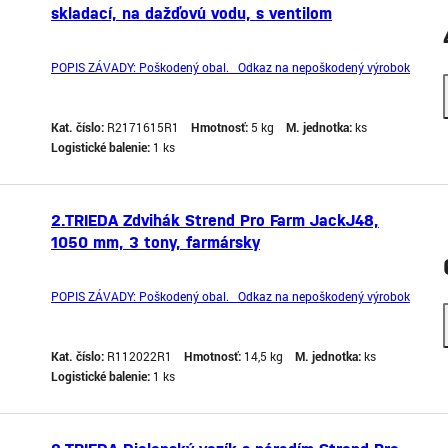
skladací, na dažďovú vodu, s ventilom
POPIS ZÁVADY: Poškodený obal. Odkaz na nepoškodený výrobok
Kat. číslo:
R2171615R1
Hmotnosť:
5 kg
M. jednotka:
ks
Logistické balenie:
1 ks
2.TRIEDA Zdvihák Strend Pro Farm JackJ48,
1050 mm, 3 tony, farmársky
POPIS ZÁVADY: Poškodený obal. Odkaz na nepoškodený výrobok
Kat. číslo:
R112022R1
Hmotnosť:
14,5 kg
M. jednotka:
ks
Logistické balenie:
1 ks