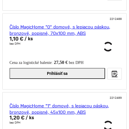
2212488
Číslo MagicHome "0" domové, s lepiacou páskou,
bronzové, popisné, 70x100 mm, ABS
1,10 €
/ ks
bez DPH
27,50 €
Cena za logistické balenie:
bez DPH
Prihlásiť sa
2212489
Číslo MagicHome "1" domové, s lepiacou páskou,
bronzové, popisné, 45x100 mm, ABS
1,20 €
/ ks
bez DPH