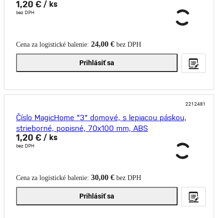
1,20 €
/ ks
bez DPH
24,00 €
Cena za logistické balenie:
bez DPH
Prihlásiť sa
2212481
Číslo MagicHome "3" domové, s lepiacou páskou,
strieborné, popisné, 70x100 mm, ABS
1,20 €
/ ks
bez DPH
30,00 €
Cena za logistické balenie:
bez DPH
Prihlásiť sa