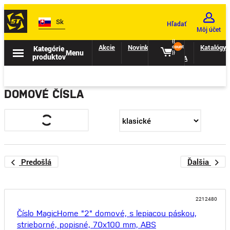
Sk
Hľadať
Môj účet
{{
Akcie
Novinky
II.
Katalógy
Kategórie
count
Menu
}}
produktov
TRIEDA
DOMOVÉ ČÍSLA
Predošlá
Ďalšia
2212480
Číslo MagicHome "2" domové, s lepiacou páskou,
strieborné, popisné, 70x100 mm, ABS