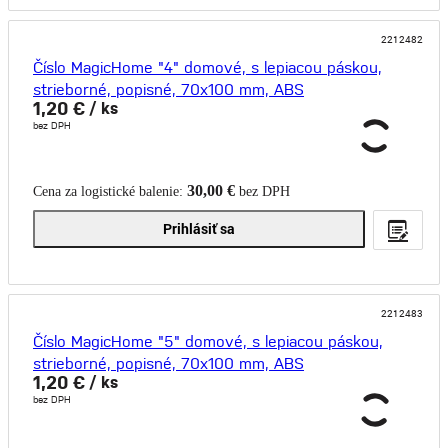
2212482
Číslo MagicHome "4" domové, s lepiacou páskou,
strieborné, popisné, 70x100 mm, ABS
1,20 €
/ ks
bez DPH
30,00 €
Cena za logistické balenie:
bez DPH
Prihlásiť sa
2212483
Číslo MagicHome "5" domové, s lepiacou páskou,
strieborné, popisné, 70x100 mm, ABS
1,20 €
/ ks
bez DPH