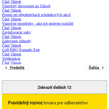
Čítať článok
Vianočný showroom na Táloch
Čítať článok
Postup pri objednávkach schránkových akcií
Čítať článok
Vianočné stromčeky - ako ich správne rozložiť
Čítať článok
Zavlažovacie vaky
Čítať článok
Zalievanie záhrady
Čítať článok
Grill BBQ Kamado Egg
Čítať článok
Vertikutácia
Čítať článok
Predošlá
Ďalšia
Zobraziť ďalších 12
Pravidelný rozvoz
tovaru pre odberateľov