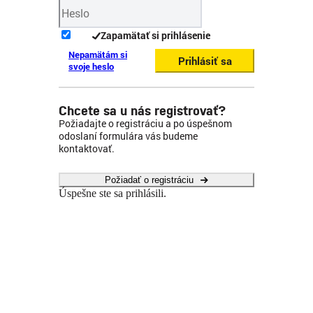
Zapamätať si prihlásenie
Nepamätám si
Prihlásiť sa
svoje heslo
Chcete sa u nás registrovať?
Požiadajte o registráciu a po úspešnom
odoslaní formulára vás budeme
kontaktovať.
Požiadať o registráciu
Úspešne ste sa prihlásili.