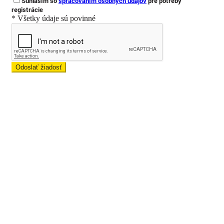
Súhlasím so
spracovaním osobných údajov
pre potreby
registrácie
* Všetky údaje sú povinné
Odoslať žiadosť