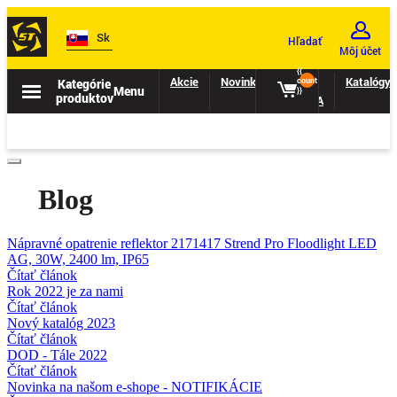
Sk
Hľadať
Môj účet
{{
Akcie
Novinky
II.
Katalógy
Kategórie
count
Menu
}}
produktov
TRIEDA
Blog
Nápravné opatrenie reflektor 2171417 Strend Pro Floodlight LED
AG, 30W, 2400 lm, IP65
Čítať článok
Rok 2022 je za nami
Čítať článok
Nový katalóg 2023
Čítať článok
DOD - Tále 2022
Čítať článok
Novinka na našom e-shope - NOTIFIKÁCIE