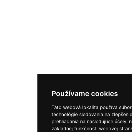
Používame cookies
Táto webová lokalita používa súbor
technológie sledovania na zlepšenie
prehliadania na nasledujúce účely:
n
základnej funkčnosti webovej strán