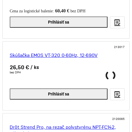
60,40 €
Cena za logistické balenie:
bez DPH
Prihlásiť sa
213017
Skúšačka EMOS VT-320 0-60Hz, 12-690V
26,50 €
/ ks
bez DPH
Prihlásiť sa
2120085
Drôt Strend Pro, na rezač polystyrénu NPT-FC142,