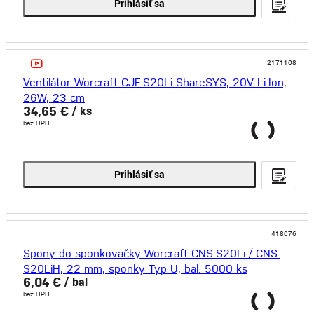
Prihlásiť sa
2171108
Ventilátor Worcraft CJF-S20Li ShareSYS, 20V Li-Ion,
26W, 23 cm
34,65 €
/ ks
bez DPH
Prihlásiť sa
418076
Spony do sponkovačky Worcraft CNS-S20Li / CNS-
S20LiH, 22 mm, sponky Typ U, bal. 5000 ks
6,04 €
/ bal
bez DPH