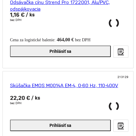
Odsávačka cínu Strend Pro 1722001, Alu/PVC,
odspájkovacia
1,16 €
/ ks
bez DPH
464,00 €
Cena za logistické balenie:
bez DPH
Prihlásiť sa
213129
Skúšačka EMOS M0014A EM-4, 0-60 Hz, 110-400V
22,20 €
/ ks
bez DPH
Prihlásiť sa