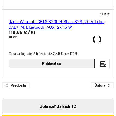
114787
Rádio Worcraft CBTS-S20LiH ShareSYS, 20 V Li-Ion,
DAB+FM, Bluetooth, AUX, 2x 15 W
118,65 €
/ ks
bez DPH
237,30 €
Cena za logistické balenie:
bez DPH
Prihlásiť sa
Predošlá
Ďalšia
Zobraziť ďalších 12