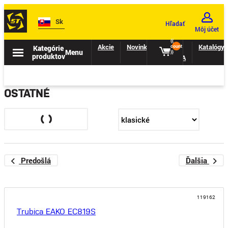
Sk
Hľadať
Môj účet
{{
Akcie
Novinky
II.
Katalógy
Kategórie
count
Menu
}}
produktov
TRIEDA
OSTATNÉ
Predošlá
Ďalšia
119162
Trubica EAKO EC819S