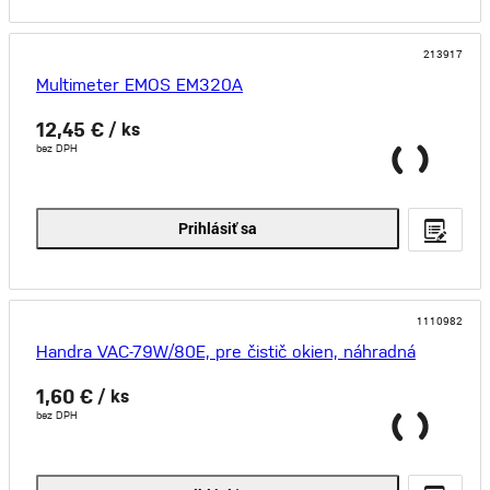
213917
Multimeter EMOS EM320A
12,45 €
/ ks
bez DPH
Prihlásiť sa
1110982
Handra VAC-79W/80E, pre čistič okien, náhradná
1,60 €
/ ks
bez DPH