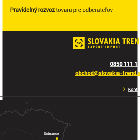
Pravidelný rozvoz
tovaru pre odberateľov
0850 111 1
obchod@slovakia-trend.
Konta