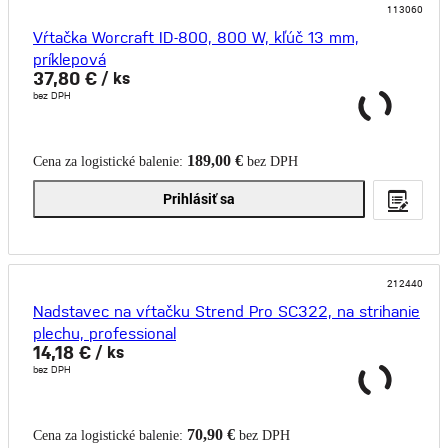
113060
Vŕtačka Worcraft ID-800, 800 W, kľúč 13 mm,
príklepová
37,80 €
/ ks
bez DPH
189,00 €
Cena za logistické balenie:
bez DPH
Prihlásiť sa
212440
Nadstavec na vŕtačku Strend Pro SC322, na strihanie
plechu, professional
14,18 €
/ ks
bez DPH
70,90 €
Cena za logistické balenie:
bez DPH