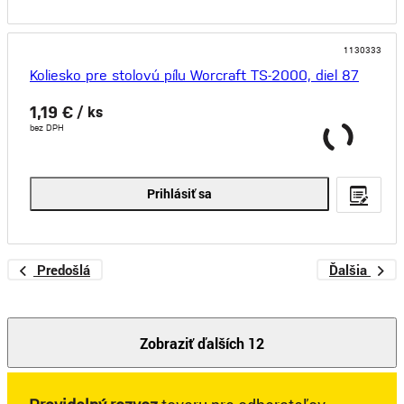
1130333
Koliesko pre stolovú pílu Worcraft TS-2000, diel 87
1,19 €
/ ks
bez DPH
Prihlásiť sa
Predošlá
Ďalšia
Zobraziť ďalších 12