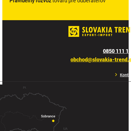
Pravidelný rozvoz
tovaru pre odberateľov
0850 111 1
obchod@slovakia-trend.
Konta