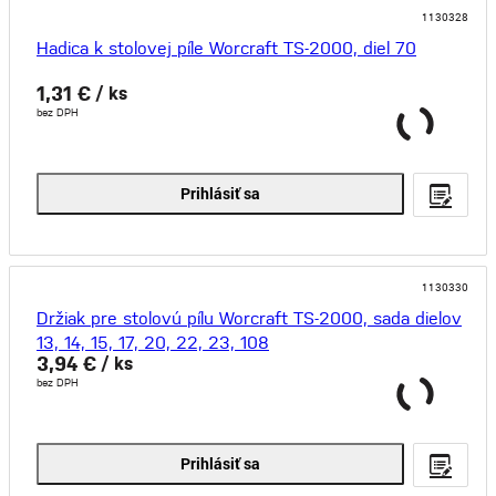
1130328
Hadica k stolovej píle Worcraft TS-2000, diel 70
1,31 €
/ ks
bez DPH
Prihlásiť sa
1130330
Držiak pre stolovú pílu Worcraft TS-2000, sada dielov
13, 14, 15, 17, 20, 22, 23, 108
3,94 €
/ ks
bez DPH
Prihlásiť sa