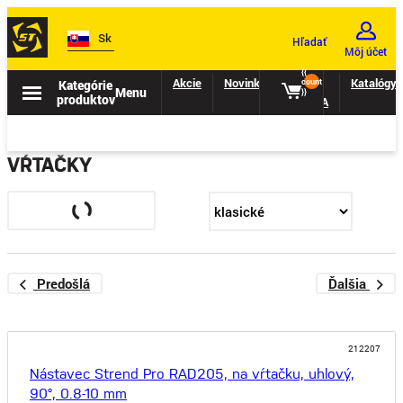
Sk
Hľadať
Môj účet
{{
Akcie
Novinky
II.
Katalógy
Kategórie
count
Menu
}}
produktov
TRIEDA
VŔTAČKY
Predošlá
Ďalšia
212207
Nástavec Strend Pro RAD205, na vŕtačku, uhlový,
90°, 0.8-10 mm