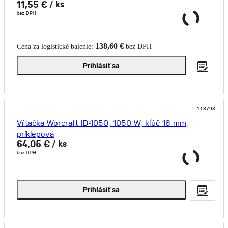
11,55 €
/ ks
bez DPH
138,60 €
Cena za logistické balenie:
bez DPH
Prihlásiť sa
113798
Vŕtačka Worcraft ID-1050, 1050 W, kľúč 16 mm,
príklepová
64,05 €
/ ks
bez DPH
Prihlásiť sa