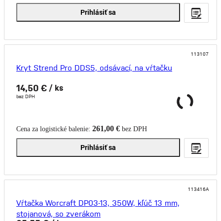
Prihlásiť sa
113107
Kryt Strend Pro DDS5, odsávací, na vŕtačku
14,50 €
/ ks
bez DPH
261,00 €
Cena za logistické balenie:
bez DPH
Prihlásiť sa
113416A
Vŕtačka Worcraft DP03-13, 350W, kľúč 13 mm,
stojanová, so zverákom