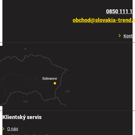
0850 111 1
obchod@slovakia-trend.
Konta
Klientský servis
O nás