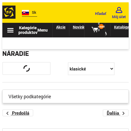
Sk
Hľadať
Môj účet
{{
Akcie
Novinky
II.
Katalógy
Kategórie
count
Menu
}}
produktov
TRIEDA
NÁRADIE
Všetky podkategórie
Predošlá
Ďalšia