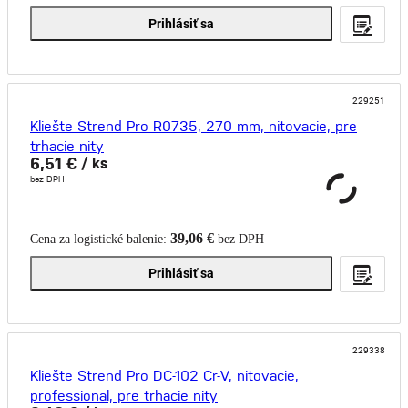
Prihlásiť sa
229251
Kliešte Strend Pro R0735, 270 mm, nitovacie, pre
trhacie nity
6,51 €
/ ks
bez DPH
39,06 €
Cena za logistické balenie:
bez DPH
Prihlásiť sa
229338
Kliešte Strend Pro DC-102 Cr-V, nitovacie,
professional, pre trhacie nity