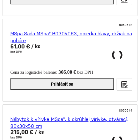
8050512
MSpa Sada MSpa® B0304063, opierka hlavy, držiak na
poháre
61,00 €
/ ks
bez DPH
366,00 €
Cena za logistické balenie:
bez DPH
Prihlásiť sa
8050514
Nábytok k vírivke MSpa®, k okrúhlej vírivke, otvárací,
80x30x58 cm
215,00 €
/ ks
bez DPH