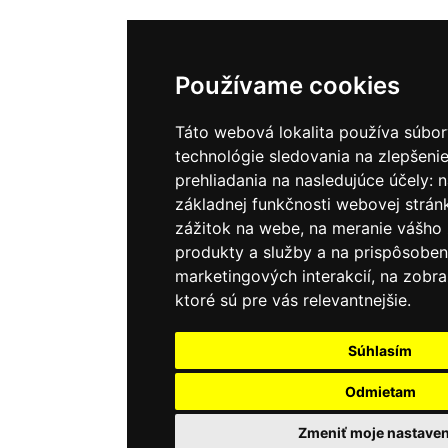
Používame cookies
Táto webová lokalita používa súbor
technológie sledovania na zlepšenie
prehliadania na nasledujúce účely:
n
základnej funkčnosti webovej strán
zážitok na webe
,
na meranie vášho
produkty a služby a na prispôsoben
marketingových interakcií
,
na zobra
ktoré sú pre vás relevantnejšie
.
Súhlasím
Odmietam
Zmeniť moje nastaven