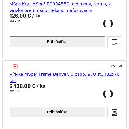
MSpa Kryt MSpa® B0304559, ochranný, termo, k
vírivke pre 6 osôb, Tekapo, nafukovacia
126,00 €
/ ks
bez DPH
Prihlásiť sa
8050650
Vírivka MSpa® Frame Denver, 6 osôb, 970 lit., 182x70
cm
2 130,00 €
/ ks
bez DPH
Prihlásiť sa