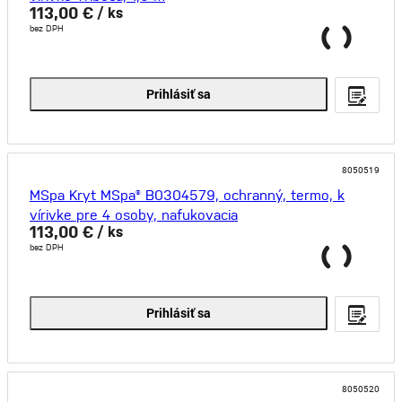
113,00 €
/ ks
bez DPH
Prihlásiť sa
8050519
MSpa Kryt MSpa® B0304579, ochranný, termo, k
vírivke pre 4 osoby, nafukovacia
113,00 €
/ ks
bez DPH
Prihlásiť sa
8050520