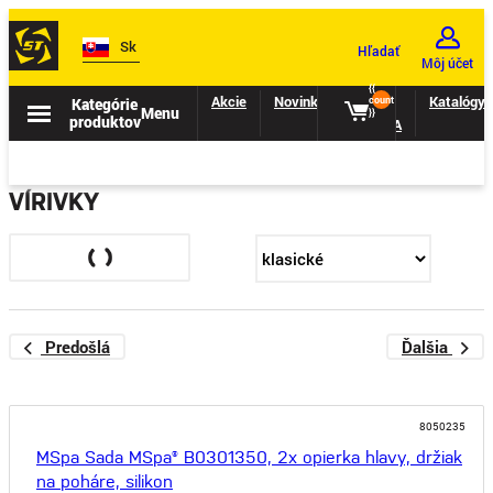
Sk
Hľadať
Môj účet
{{
Akcie
Novinky
II.
Katalógy
Kategórie
count
Menu
}}
produktov
TRIEDA
VÍRIVKY
Predošlá
Ďalšia
8050235
MSpa Sada MSpa® B0301350, 2x opierka hlavy, držiak
na poháre, silikon