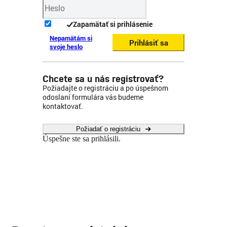
Zapamätať si prihlásenie
Nepamätám si
Prihlásiť sa
svoje heslo
Chcete sa u nás registrovať?
Požiadajte o registráciu a po úspešnom
odoslaní formulára vás budeme
kontaktovať.
Požiadať o registráciu
Úspešne ste sa prihlásili.