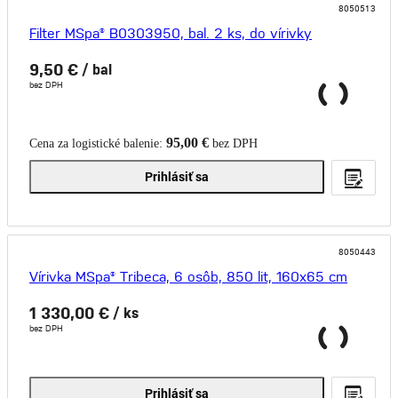
8050513
Filter MSpa® B0303950, bal. 2 ks, do vírivky
9,50 €
/ bal
bez DPH
95,00 €
Cena za logistické balenie:
bez DPH
Prihlásiť sa
8050443
Vírivka MSpa® Tribeca, 6 osôb, 850 lit, 160x65 cm
1 330,00 €
/ ks
bez DPH
Prihlásiť sa