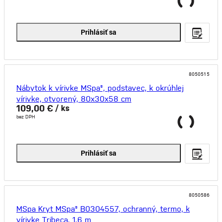
Prihlásiť sa
8050515
Nábytok k vírivke MSpa®, podstavec, k okrúhlej
vírivke, otvorený, 80x30x58 cm
109,00 €
/ ks
bez DPH
Prihlásiť sa
8050586
MSpa Kryt MSpa® B0304557, ochranný, termo, k
vírivke Tribeca, 1,6 m