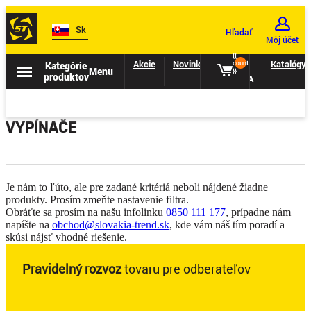
Sk
Hľadať
Môj účet
{{
Akcie
Novinky
II.
Katalógy
Kategórie
count
Menu
}}
produktov
TRIEDA
VYPÍNAČE
Je nám to ľúto, ale pre zadané kritériá neboli nájdené žiadne
produkty. Prosím zmeňte nastavenie filtra.
Obráťte sa prosím na našu infolinku
0850 111 177
, prípadne nám
napíšte na
obchod@slovakia-trend.sk
, kde vám náš tím poradí a
skúsi nájsť vhodné riešenie.
Pravidelný rozvoz
tovaru pre odberateľov