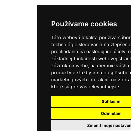
Používame cookies
Táto webová lokalita používa súbor
technológie sledovania na zlepšenie
prehliadania na nasledujúce účely:
n
základnej funkčnosti webovej strán
zážitok na webe
,
na meranie vášho
produkty a služby a na prispôsoben
marketingových interakcií
,
na zobra
ktoré sú pre vás relevantnejšie
.
Súhlasím
Odmietam
Zmeniť moje nastaven