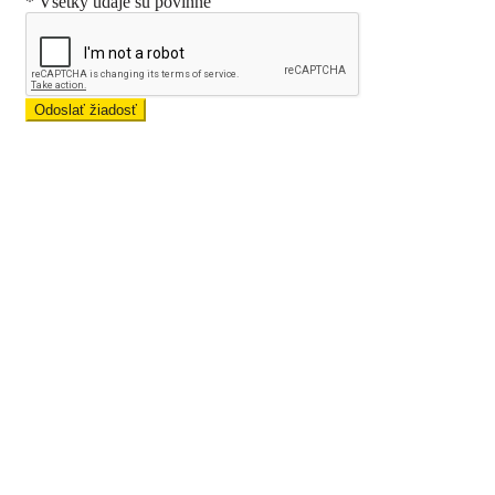
* Všetky údaje sú povinné
Odoslať žiadosť