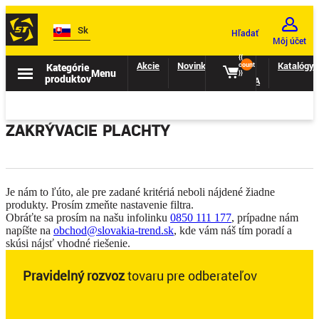
Sk
Hľadať
Môj účet
{{
Akcie
Novinky
II.
Katalógy
Kategórie
count
Menu
}}
produktov
TRIEDA
ZAKRÝVACIE PLACHTY
Je nám to ľúto, ale pre zadané kritériá neboli nájdené žiadne
produkty. Prosím zmeňte nastavenie filtra.
Obráťte sa prosím na našu infolinku
0850 111 177
, prípadne nám
napíšte na
obchod@slovakia-trend.sk
, kde vám náš tím poradí a
skúsi nájsť vhodné riešenie.
Pravidelný rozvoz
tovaru pre odberateľov