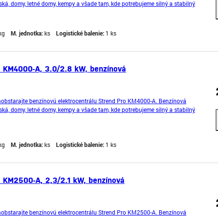
iská, domy, letné domy, kempy a všade tam, kde potrebujeme silný a stabilný
mi ekonomický a vyznačuje sa tichým a plyn
kg
M. jednotka:
ks
Logistické balenie:
1 ks
o KM4000-A, 3.0/2.8 kW, benzínová
 zaobstarajte benzínovú elektrocentrálu Strend Pro KM4000-A. Benzínová
iská, domy, letné domy, kempy a všade tam, kde potrebujeme silný a stabilný
mi ekonomický a vyznačuje sa tichým a plynul
kg
M. jednotka:
ks
Logistické balenie:
1 ks
o KM2500-A, 2,3/2.1 kW, benzínová
 zaobstarajte benzínovú elektrocentrálu Strend Pro KM2500-A. Benzínová