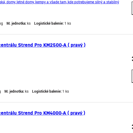
iská, domy, letné domy, kempy a všade tam, kde potrebujeme silný a stabilný
mi ekonomický a vyznačuje sa tichým a plynul
kg
M. jednotka:
ks
Logistické balenie:
1 ks
centrálu Strend Pro KM2500-A ( pravý )
g
M. jednotka:
ks
Logistické balenie:
1 ks
centrálu Strend Pro KM4000-A ( pravý )