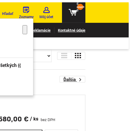
{{
count
}}
Hľadať
Zoznamy
Môj účet
nie reklamácií
Reklamácie
Kontaktné údaje
šetkých {{
Ďalšia
580,00 €
/ ks
bez DPH