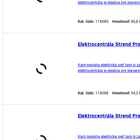
elektrocentrála je ideálna pre staven
zdroj energie. Motor agregátu je veľ
Kat. číslo:
118089
Hmotnosť:
86,8 
Elektrocentrála Strend Pr
Kam nesiaha elektrická sieť, tam si
elektrocentrála je ideálna pre staven
zdroj energie. Motor agregátu je veľ
Kat. číslo:
118088
Hmotnosť:
44,3 
Elektrocentrála Strend Pr
Kam nesiaha elektrická sieť, tam si