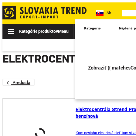
Sk
Kategórie
Nájdené p
Kategórie produktov
Menu
Akcie
Novinky
II. TRIEDA
–
ELEKTROCENTRÁLY
Zobraziť {{ matchesCo
Predošlá
Elektrocentrála Strend Pr
benzínová
Kam nesiaha elektrická sieť, tam si