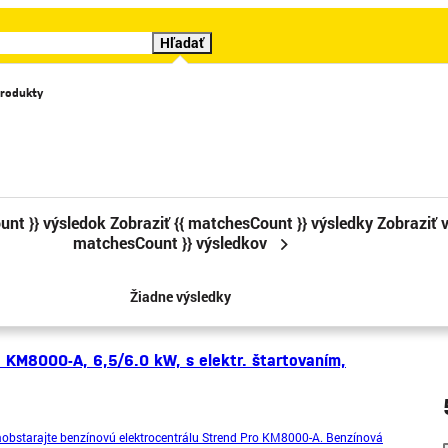
Hľadať
rodukty
Katalógy
Videá
Značky
Cenové trháky
Sledova
unt }} výsledok
Zobraziť {{ matchesCount }} výsledky
Zobraziť v
matchesCount }} výsledkov
1
2
3
Žiadne výsledky
o KM8000-A, 6,5/6.0 kW, s elektr. štartovaním,
 zaobstarajte benzínovú elektrocentrálu Strend Pro KM8000-A. Benzínová