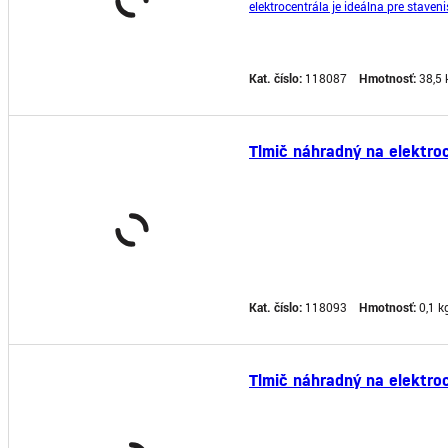
elektrocentrála je ideálna pre staven
zdroj energie. Motor agregátu je veľ
Kat. číslo:
118087
Hmotnosť:
38,5 
Tlmič náhradný na elektro
Kat. číslo:
118093
Hmotnosť:
0,1 k
Tlmič náhradný na elektro