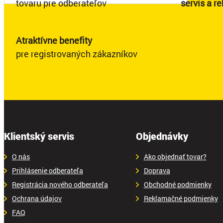
tovaru pre odberateľov
servis a r
Atraktívne benefity
pre registrovaných zákazníkov
Klientský servis
Objednávky
O nás
Ako objednať tovar?
Prihlásenie odberateľa
Doprava
Registrácia nového odberateľa
Obchodné podmienky
Ochrana údajov
Reklamačné podmienky
FAQ