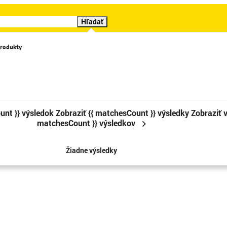
Hľadať
rodukty
Katalógy
Videá
Značky
Cenové trháky
Sledova
unt }} výsledok
Zobraziť {{ matchesCount }} výsledky
Zobraziť v
matchesCount }} výsledkov
Žiadne výsledky