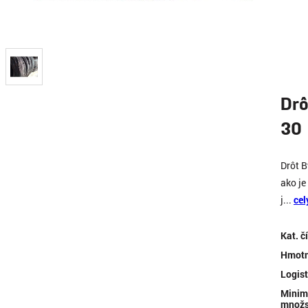
Drô
30 
Drôt B
ako je
j...
cel
Kat. č
Hmotn
Logist
Minim
množs