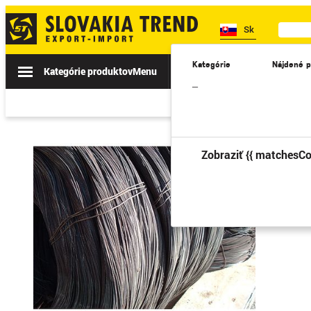
Sk
Kategórie
Nájdené p
Kategórie produktov
Menu
Akcie
Novinky
II. TRIEDA
–
Zobraziť {{ matchesCo