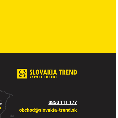
0850 111 177
obchod@slovakia-trend.sk