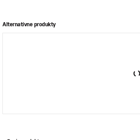
Alternatívne produkty
Drôt Bwire MaxPack Fe 1,40 mm, bal. 50 kg, čierny
2,40 €
/ kg
bez DPH
120,00 €
Cena za logistické balenie:
bez DPH
Prihlásiť s