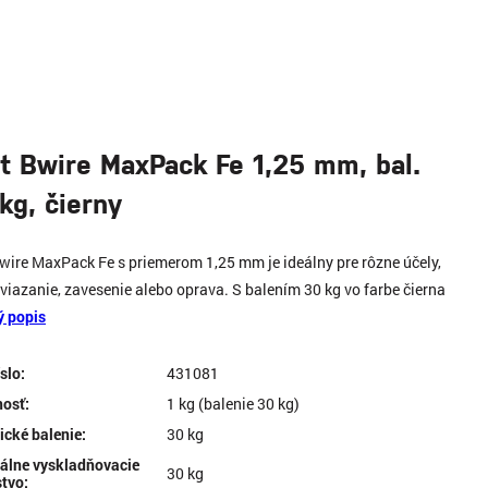
t Bwire MaxPack Fe 1,25 mm, bal.
kg, čierny
wire MaxPack Fe s priemerom 1,25 mm je ideálny pre rôzne účely,
 viazanie, zavesenie alebo oprava. S balením 30 kg vo farbe čierna
ý popis
íslo:
431081
osť:
1 kg (balenie 30 kg)
ické balenie:
30 kg
álne vyskladňovacie
30 kg
tvo: