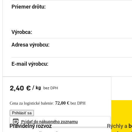
Priemer drôtu:
Výrobca:
Adresa výrobcu:
E-mail výrobcu:
2,40 €
/ kg
bez DPH
72,00 €
Cena za logistické balenie:
bez DPH
Prihlásiť sa
Pridať do
nákupného
zoznamu
Pravidelný rozvoz
Rýchly a
b