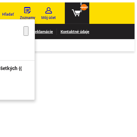
{{
count
}}
Hľadať
Zoznamy
Môj účet
nie reklamácií
Reklamácie
Kontaktné údaje
šetkých {{