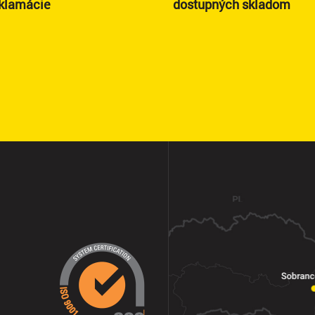
eklamácie
dostupných skladom