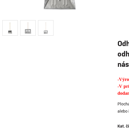
Odh
odh
ná
-Výr
-V pr
dodan
Plochá
alebo 
Kat. č