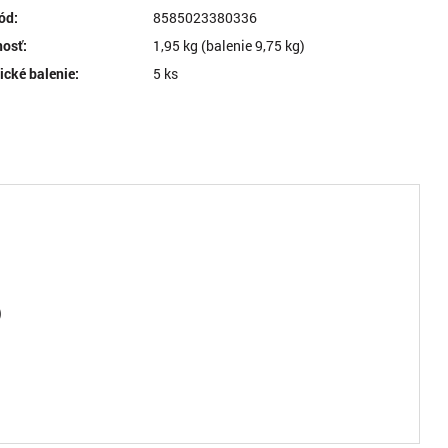
ód:
8585023380336
osť:
1,95 kg (balenie 9,75 kg)
ické balenie:
5 ks
211432
sneh, odhŕňač, bez násady
a