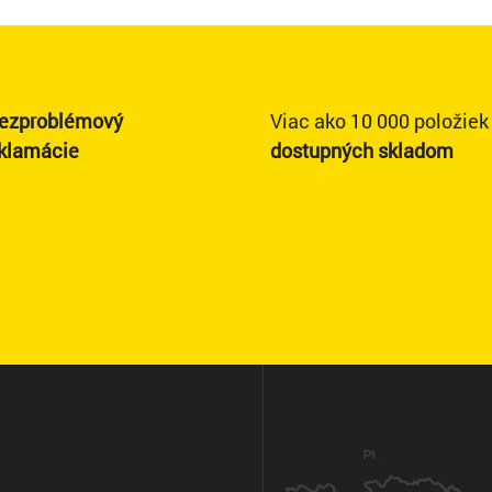
ezproblémový
Viac ako 10 000 položiek
eklamácie
dostupných skladom