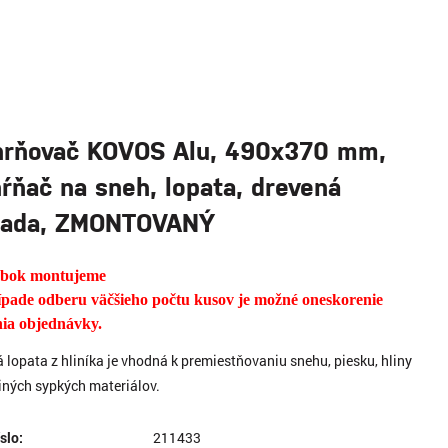
rňovač KOVOS Alu, 490x370 mm,
ŕňač na sneh, lopata, drevená
sada, ZMONTOVANÝ
obok montujeme
ípade odberu väčšieho počtu kusov je možné oneskorenie
ia objednávky.
 lopata z hliníka je vhodná k premiestňovaniu snehu, piesku, hliny
iných sypkých materiálov.
íslo:
211433