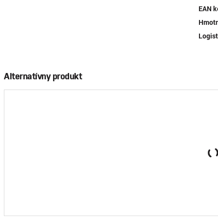
EAN k
Hmotn
Logist
Alternatívny produkt
Odhrňovač KOVOS Alu, 490x370 mm, hliníková lopata na 
14,70 €
/ ks
bez DPH
147,00 €
Cena za logistické balenie:
bez DPH
Prihlásiť s