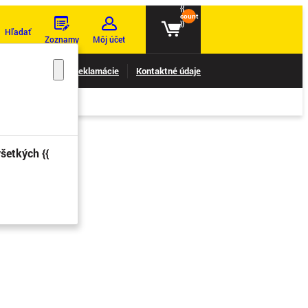
{{
count
}}
Hľadať
Zoznamy
Môj účet
nie reklamácií
Reklamácie
Kontaktné údaje
šetkých {{