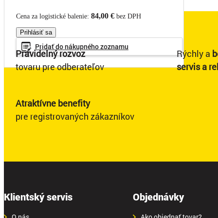
84,00 €
Cena za logistické balenie:
bez DPH
Prihlásiť sa
Pridať do
nákupného
zoznamu
Pravidelný rozvoz
Rýchly a
b
tovaru pre odberateľov
servis a r
Atraktívne benefity
pre registrovaných zákazníkov
Klientský servis
Objednávky
O nás
Ako objednať tovar?