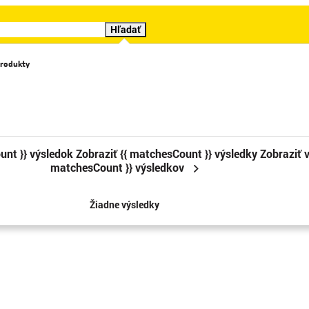
Hľadať
rodukty
Katalógy
Videá
Značky
Cenové trháky
Sledova
unt }} výsledok
Zobraziť {{ matchesCount }} výsledky
Zobraziť v
matchesCount }} výsledkov
Žiadne výsledky