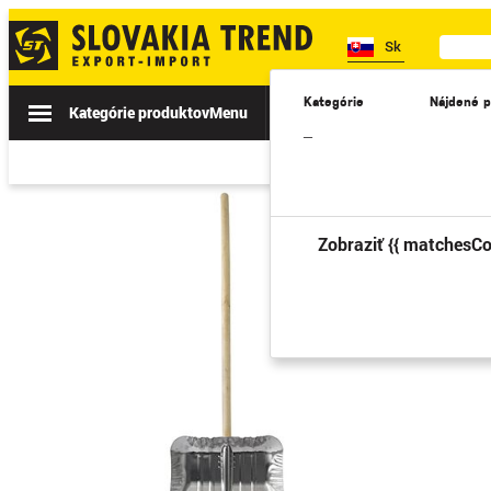
Sk
Kategórie
Nájdené p
Kategórie produktov
Menu
Akcie
Novinky
II. TRIEDA
–
Zobraziť {{ matchesCo