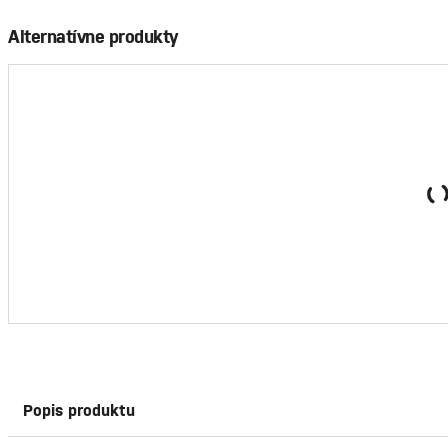
Alternatívne produkty
Kôš Curver® FLIP BIN 9 lit., šedostrieborný/modrý, na odp
5,60 €
/ ks
bez DPH
22,40 €
Cena za logistické balenie:
bez DPH
Prihlásiť s
Popis produktu