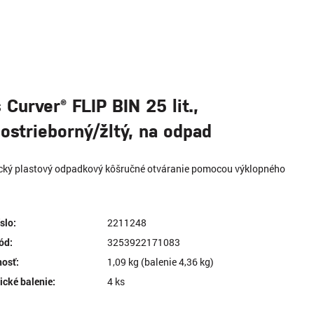
 Curver® FLIP BIN 25 lit.,
ostrieborný/žltý, na odpad
ický plastový odpadkový kôšručné otváranie pomocou výklopného
íslo:
2211248
ód:
3253922171083
osť:
1,09 kg (balenie 4,36 kg)
ické balenie:
4 ks