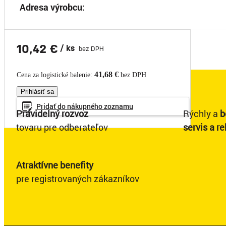
Adresa výrobcu:
10,42 €
/ ks
bez DPH
41,68 €
Cena za logistické balenie:
bez DPH
Prihlásiť sa
Pridať do
nákupného
zoznamu
Pravidelný rozvoz
Rýchly a
b
tovaru pre odberateľov
servis a r
Atraktívne benefity
pre registrovaných zákazníkov