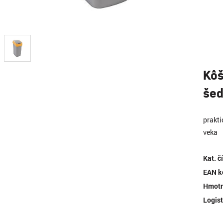
Kôš
šed
prakt
veka
Kat. č
EAN k
Hmotn
Logist