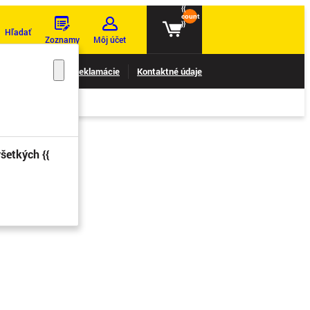
{{
count
}}
Hľadať
Zoznamy
Môj účet
nie reklamácií
Reklamácie
Kontaktné údaje
šetkých {{