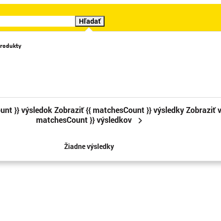
Hľadať
rodukty
Katalógy
Videá
Značky
Cenové trháky
Sledova
unt }} výsledok
Zobraziť {{ matchesCount }} výsledky
Zobraziť v
matchesCount }} výsledkov
Žiadne výsledky