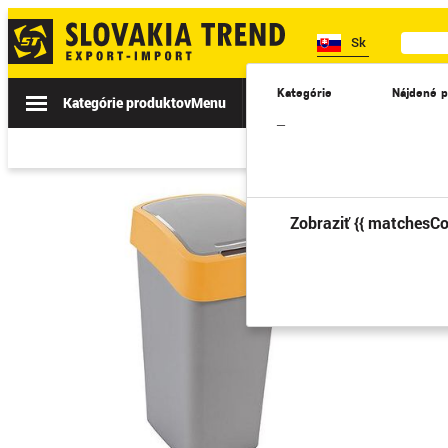
Sk
Kategórie
Nájdené p
Kategórie produktov
Menu
Akcie
Novinky
II. TRIEDA
–
Zobraziť {{ matchesCo