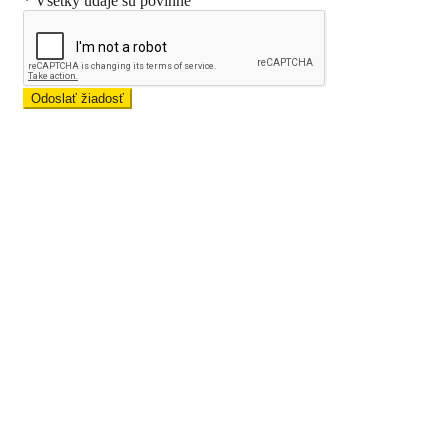
* Všetky údaje sú povinné
Odoslať žiadosť