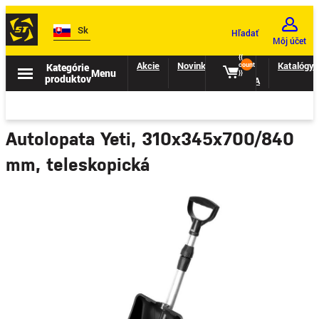
Sk
Hľadať
Môj účet
{{
Akcie
Novinky
II.
Katalógy
Kategórie
count
Menu
}}
produktov
TRIEDA
Autolopata Yeti, 310x345x700/840
mm, teleskopická