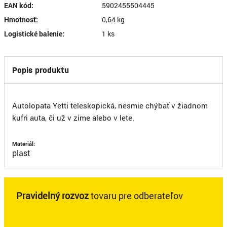
EAN kód:
5902455504445
Hmotnosť:
0,64 kg
Logistické balenie:
1 ks
Popis produktu
Autolopata Yetti teleskopická, nesmie chýbať v žiadnom
kufri auta, či už v zime alebo v lete.
Materiál:
plast
Pravidelný rozvoz
tovaru pre odberateľov