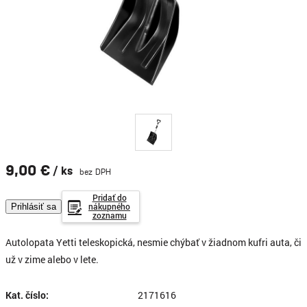
9,00 €
/ ks
bez DPH
Pridať do
nákupného
Prihlásiť sa
zoznamu
Autolopata Yetti teleskopická, nesmie chýbať v žiadnom kufri auta, či
už v zime alebo v lete.
Kat. číslo:
2171616