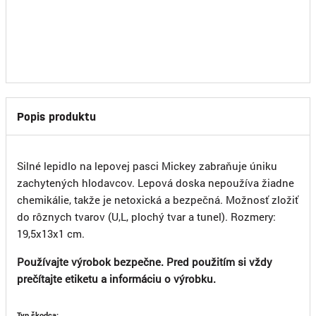
105,00 €
Cena za logistické balenie:
bez DPH
Prihlásiť sa
Popis produktu
Silné lepidlo na lepovej pasci Mickey zabraňuje úniku
zachytených hlodavcov. Lepová doska nepoužíva žiadne
chemikálie, takže je netoxická a bezpečná. Možnosť zložiť
do rôznych tvarov (U,L, plochý tvar a tunel). Rozmery:
19,5x13x1 cm.
Používajte výrobok bezpečne. Pred použitím si vždy
prečítajte etiketu a informáciu o výrobku.
Typ škodca: