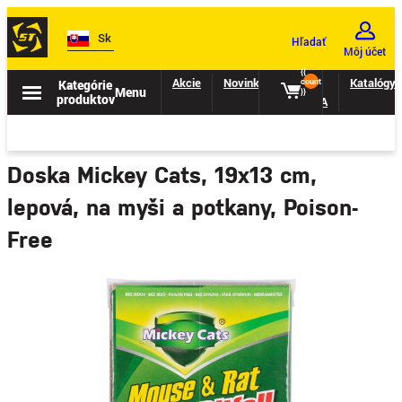
Sk
Hľadať
Môj účet
{{
Akcie
Novinky
II.
Katalógy
Kategórie
count
Menu
}}
produktov
TRIEDA
Doska Mickey Cats, 19x13 cm,
lepová, na myši a potkany, Poison-
Free