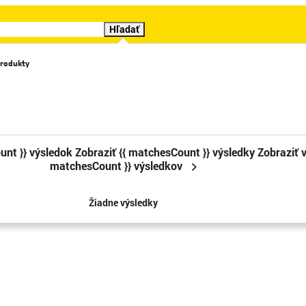
Hľadať
rodukty
Katalógy
Videá
Značky
Cenové trháky
Sledova
unt }} výsledok
Zobraziť {{ matchesCount }} výsledky
Zobraziť v
matchesCount }} výsledkov
Žiadne výsledky