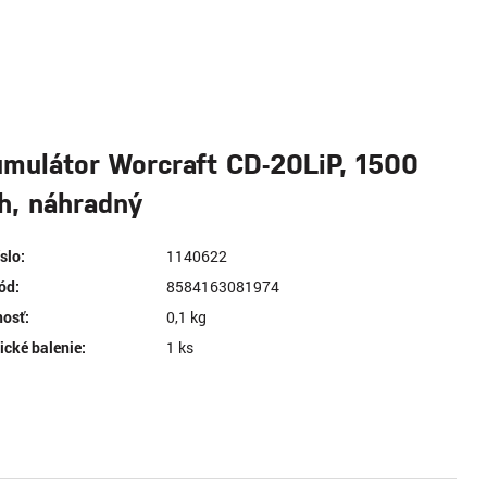
mulátor Worcraft CD-20LiP, 1500
, náhradný
íslo:
1140622
ód:
8584163081974
osť:
0,1 kg
ické balenie:
1 ks