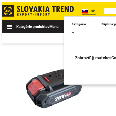
Sk
Kategórie
Nájdené p
Kategórie produktov
Menu
Akcie
Novinky
II. TRIEDA
–
Zobraziť {{ matchesCo