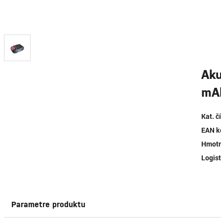
Aku
mAh
Kat. č
EAN k
Hmotn
Logist
Parametre produktu