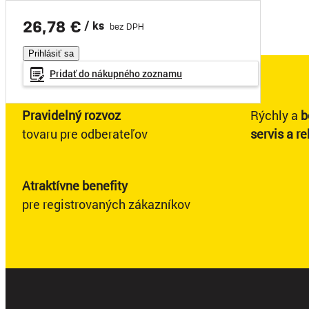
26,78 €
/ ks
bez DPH
Prihlásiť sa
Pridať do
nákupného
zoznamu
Pravidelný rozvoz
Rýchly a
b
tovaru pre odberateľov
servis a r
Atraktívne benefity
pre registrovaných zákazníkov