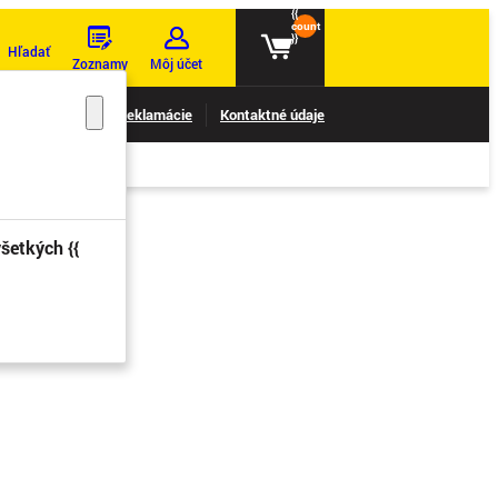
{{
count
}}
Hľadať
Zoznamy
Môj účet
nie reklamácií
Reklamácie
Kontaktné údaje
šetkých {{