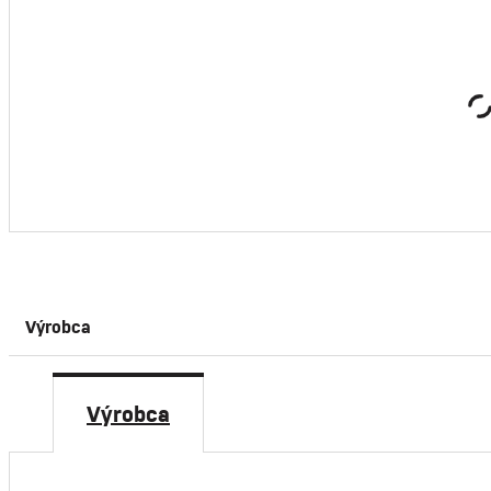
Čerpadlo Strend Pro Garden QDX5, 900W, kalové, 20000 l
107,00 €
/ ks
bez DPH
Prihlásiť s
Výrobca
Výrobca