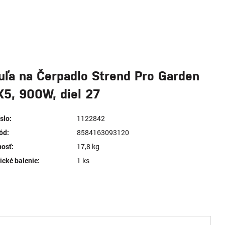
uľa na Čerpadlo Strend Pro Garden
5, 900W, diel 27
íslo:
1122842
ód:
8584163093120
osť:
17,8 kg
ické balenie:
1 ks