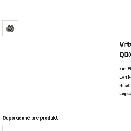
Vrt
QDX
Kat. č
EAN k
Hmotn
Logist
Odporúčané pre produkt