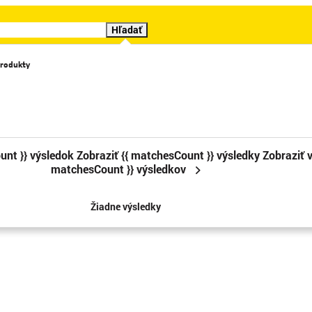
Hľadať
rodukty
Katalógy
Videá
Značky
Cenové trháky
Sledova
unt }} výsledok
Zobraziť {{ matchesCount }} výsledky
Zobraziť v
matchesCount }} výsledkov
Žiadne výsledky