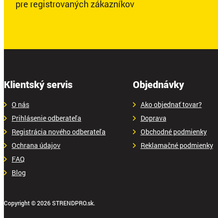
pre registrovaných zákazníkov
Klientský servis
Objednávky
O nás
Ako objednať tovar?
Prihlásenie odberateľa
Doprava
Registrácia nového odberateľa
Obchodné podmienky
Ochrana údajov
Reklamačné podmienky
FAQ
Blog
Copyright © 2026 STRENDPRO.sk.