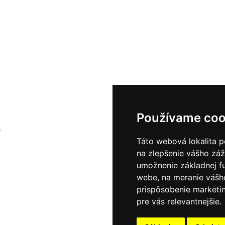
Používame coo
e
Táto webová lokalita p
na zlepšenie vášho záž
umožnenie základnej f
webe
,
na meranie vášh
prispôsobenie marketin
pre vás relevantnejšie
.