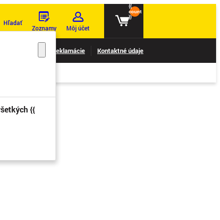
{{
count
}}
Hľadať
Zoznamy
Môj účet
nie reklamácií
Reklamácie
Kontaktné údaje
šetkých {{