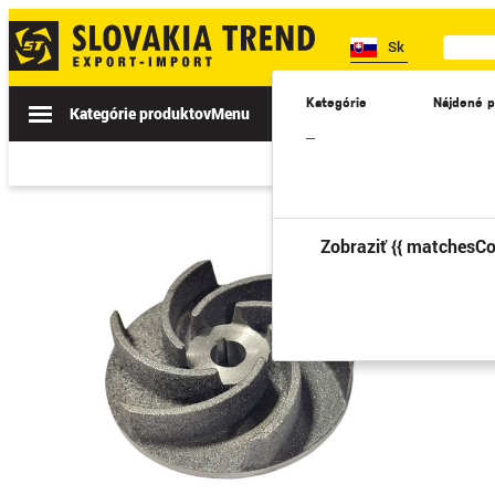
Sk
Kategórie
Nájdené p
Kategórie produktov
Menu
Akcie
Novinky
II. TRIEDA
–
Zobraziť {{ matchesCo