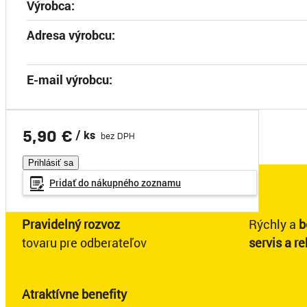
Výrobca:
Adresa výrobcu:
E-mail výrobcu:
5,90 €
/ ks
bez DPH
Prihlásiť sa
Pridať do
nákupného
zoznamu
Pravidelný rozvoz
Rýchly a
b
tovaru pre odberateľov
servis a r
Atraktívne benefity