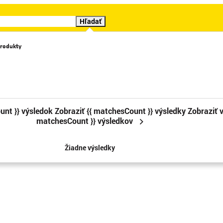
Hľadať
rodukty
Katalógy
Videá
Značky
Cenové trháky
Sledova
unt }} výsledok
Zobraziť {{ matchesCount }} výsledky
Zobraziť v
matchesCount }} výsledkov
Žiadne výsledky