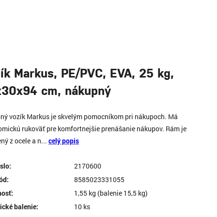
ík Markus, PE/PVC, EVA, 25 kg,
x30x94 cm, nákupný
ný vozík Markus je skvelým pomocníkom pri nákupoch. Má
mickú rukoväť pre komfortnejšie prenášanie nákupov. Rám je
ný z ocele a n...
celý popis
íslo:
2170600
ód:
8585023331055
osť:
1,55 kg (balenie 15,5 kg)
ické balenie:
10 ks