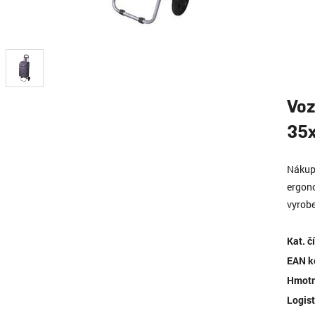
Voz
35
Nákup
ergono
vyrobe
Kat. č
EAN k
Hmotn
Logist