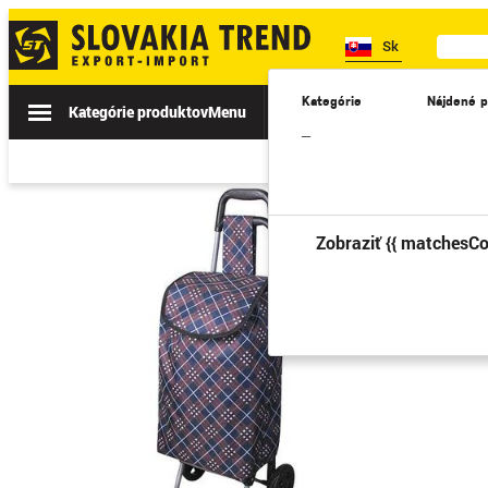
Sk
Kategórie
Nájdené p
Kategórie produktov
Menu
Akcie
Novinky
II. TRIEDA
–
Zobraziť {{ matchesCo