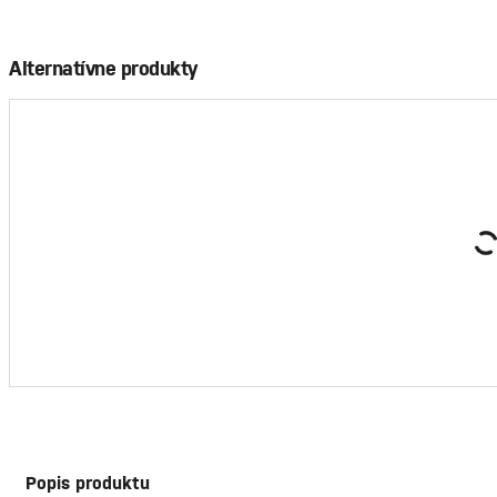
Alternatívne produkty
Vozík Zoltan, PE/PVC, EVA, 25 kg, 35x30x94 cm, nákupný
12,60 €
/ ks
bez DPH
126,00 €
Cena za logistické balenie:
bez DPH
Prihlásiť s
Popis produktu