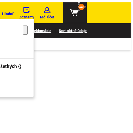
{{
count
}}
Hľadať
Zoznamy
Môj účet
nie reklamácií
Reklamácie
Kontaktné údaje
šetkých {{