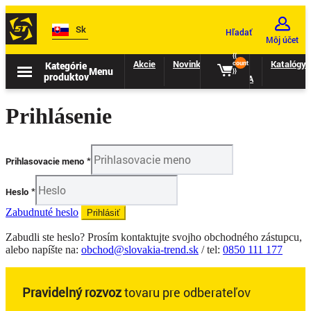
Sk
Hľadať
Môj účet
{{
Akcie
Novinky
II.
Katalógy
Kategórie
count
Menu
}}
produktov
TRIEDA
Prihlásenie
Prihlasovacie meno
Heslo
Zabudnuté heslo
Prihlásiť
Zabudli ste heslo? Prosím kontaktujte svojho obchodného zástupcu,
alebo napíšte na:
obchod@slovakia-trend.sk
/ tel:
0850 111 177
Pravidelný rozvoz
tovaru pre odberateľov