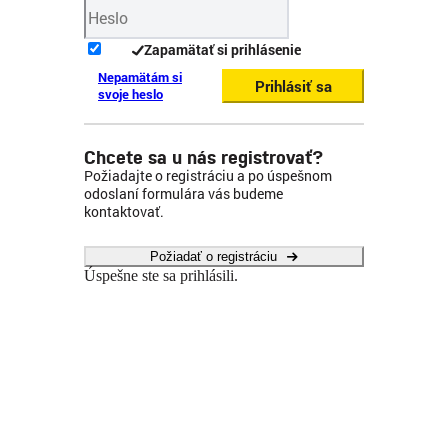
Zapamätať si prihlásenie
Nepamätám si
Prihlásiť sa
svoje heslo
Chcete sa u nás registrovať?
Požiadajte o registráciu a po úspešnom
odoslaní formulára vás budeme
kontaktovať.
Požiadať o registráciu
Úspešne ste sa prihlásili.