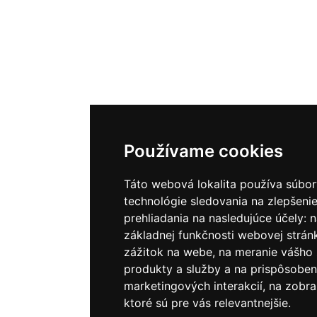
Používame cookies
Táto webová lokalita používa súbor
technológie sledovania na zlepšenie
prehliadania na nasledujúce účely:
n
základnej funkčnosti webovej strán
zážitok na webe
,
na meranie vášho
produkty a služby a na prispôsoben
marketingových interakcií
,
na zobra
ktoré sú pre vás relevantnejšie
.