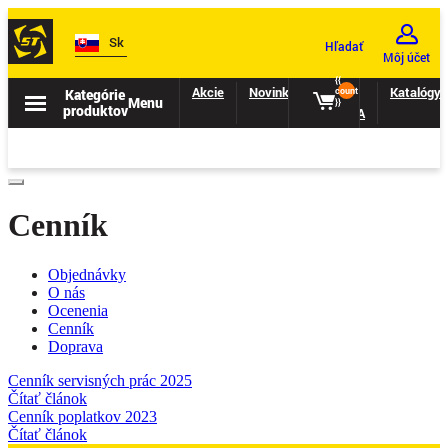
Sk
Hľadať
Môj účet
{{
Akcie
Novinky
II.
Katalógy
Kategórie
count
Menu
}}
produktov
TRIEDA
Cenník
Objednávky
O nás
Ocenenia
Cenník
Doprava
Cenník servisných prác 2025
Čítať článok
Cenník poplatkov 2023
Čítať článok