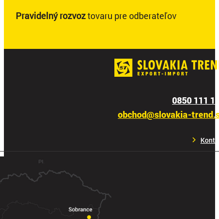
Pravidelný rozvoz
tovaru pre odberateľov
0850 111 1
obchod@slovakia-trend.
Konta