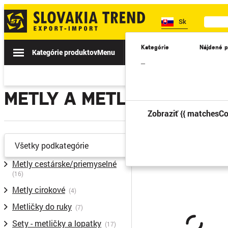
Sk
Kategórie
Nájdené p
Kategórie produktov
Menu
Akcie
Novinky
II. TRIEDA
–
METLY A METLIČKY
Zobraziť {{ matchesCo
Predošlá
Všetky podkategórie
Metly cestárske/priemyselné
(16)
Metly cirokové
(4)
Metličky do ruky
(7)
Sety - metličky a lopatky
(17)