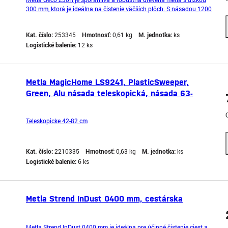
300 mm, ktorá je ideálna na čistenie väčších plôch. S násadou 1200
mm na závit a šírkou 34 cm poskytuje efektívne a pohodlné
upratovanie v každom domácnosti.
Kat. číslo:
253345
Hmotnosť:
0,61 kg
M. jednotka:
ks
Logistické balenie:
12 ks
Metla MagicHome LS9241, PlasticSweeper,
Green, Alu násada teleskopická, násada 63-
96cm 26x40 cm
Teleskopicke 42-82 cm
Kat. číslo:
2210335
Hmotnosť:
0,63 kg
M. jednotka:
ks
Logistické balenie:
6 ks
Metla Strend InDust 0400 mm, cestárska
Metla Strend InDust 0400 mm je ideálna pre účinné čistenie ciest a