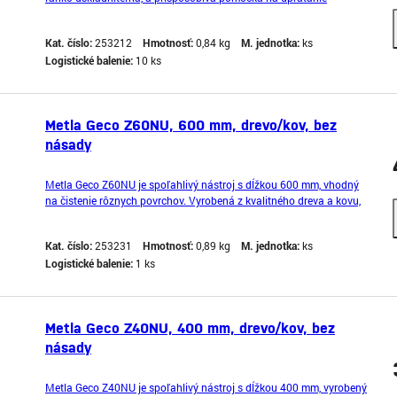
priestorov v exteriéri a interieri kôli nastaviteľnej násade .
Kombinácia drevo/kov iba umocňuje kvalitu výrobku.
Kat. číslo:
253212
Hmotnosť:
0,84 kg
M. jednotka:
ks
Logistické balenie:
10 ks
Metla Geco Z60NU, 600 mm, drevo/kov, bez
násady
Metla Geco Z60NU je spoľahlivý nástroj s dĺžkou 600 mm, vhodný
na čistenie rôznych povrchov. Vyrobená z kvalitného dreva a kovu,
poskytuje účinné čistenie bez násady.
Kat. číslo:
253231
Hmotnosť:
0,89 kg
M. jednotka:
ks
Logistické balenie:
1 ks
Metla Geco Z40NU, 400 mm, drevo/kov, bez
násady
Metla Geco Z40NU je spoľahlivý nástroj s dĺžkou 400 mm, vyrobený