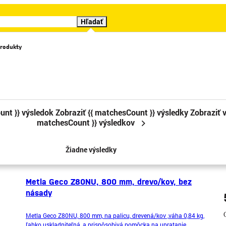
Hľadať
rodukty
Katalógy
Videá
Značky
Cenové trháky
Sledova
unt }} výsledok
Zobraziť {{ matchesCount }} výsledky
Zobraziť v
matchesCount }} výsledkov
1
2
3
4
5
6
7
Žiadne výsledky
Metla Geco Z80NU, 800 mm, drevo/kov, bez
násady
Metla Geco Z80NU, 800 mm, na palicu, drevená/kov ,váha 0,84 kg,
ľahko uskladniteľná, a prispôsobivá pomôcka na upratanie