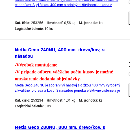
chodníkov. S jej šírkou 400 mm a odolnými štetinami dokonale
odstráni nečistoty a prach, čím zaručí čistotu a bezpečnosť.
Kat. číslo:
253256
Hmotnosť:
0,56 kg
M. jednotka:
ks
Logistické balenie:
10 ks
Metla Geco Z40NU, 400 mm, drevo/kov, s
násadou
-Výrobok montujeme
-V prípade odberu väčšieho počtu kusov je možné
oneskorenie dodania objednávky.
Metla Geco Z40NU je spoľahlivý nástroj s dĺžkou 400 mm, vyrobený
z kvalitného dreva a kovu. S násadou ponúka efektívne čistenie a je
ideálna pre domáce aj komerčné použitie.
Kat. číslo:
253234
Hmotnosť:
1,01 kg
M. jednotka:
ks
Logistické balenie:
5 ks
Metla Geco Z80NU, 800 mm, drevo/kov, s