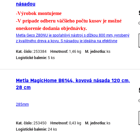
násadou
-Výrobok montujeme
-V prípade odberu väčšieho počtu kusov je možné
oneskorenie dodania objednávky.
Metla Geco Z80NU je spoľahlivý nástroj s dĺžkou 800 mm, vyrobený
z kvalitného dreva a kovu. S násadou je ideálna na efektívne
upratovanie domácnosti alebo záhrady. S touto metlou budete mať
Kat. číslo:
253384
Hmotnosť:
1,46 kg
M. jednotka:
ks
upratovanie jednoduché a rýchle.
Logistické balenie:
5 ks
Metla MagicHome B6144, kovová násada 120 cm,
28 cm
285mm
Kat. číslo:
253450
Hmotnosť:
0,43 kg
M. jednotka:
ks
Logistické balenie:
24 ks