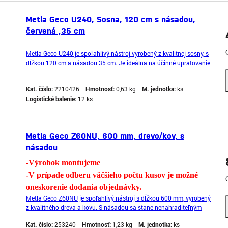
Metla Geco U240, Sosna, 120 cm s násadou,
červená ,35 cm
Metla Geco U240 je spoľahlivý nástroj vyrobený z kvalitnej sosny, s
dĺžkou 120 cm a násadou 35 cm. Je ideálna na účinné upratovanie
väčších plôch a zabezpečí vám efektívne odstránenie nečistôt a
prachu. S touto metlou dosiahnete rýchle a dokonalé výsledky pri
Kat. číslo:
2210426
Hmotnosť:
0,63 kg
M. jednotka:
ks
každom upratovaní.
Logistické balenie:
12 ks
Metla Geco Z60NU, 600 mm, drevo/kov, s
násadou
-Výrobok montujeme
-V prípade odberu väčšieho počtu kusov je možné
oneskorenie dodania objednávky.
Metla Geco Z60NU je spoľahlivý nástroj s dĺžkou 600 mm, vyrobený
z kvalitného dreva a kovu. S násadou sa stane nenahraditeľným
pomocníkom pri upratovaní domácnosti či záhrady. Užite si
Kat. číslo:
253240
Hmotnosť:
1,23 kg
M. jednotka:
ks
efektívne a pohodlné čistenie s touto vysoko kvalitnou metlou.