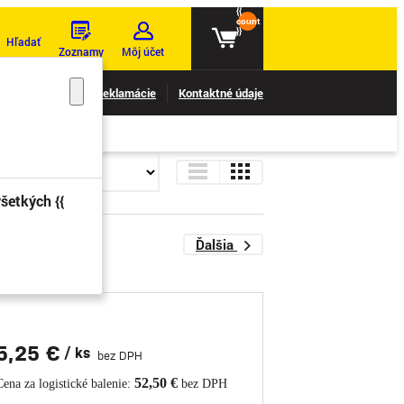
{{
count
}}
Hľadať
Zoznamy
Môj účet
nie reklamácií
Reklamácie
Kontaktné údaje
šetkých {{
8
Ďalšia
5,25 €
/ ks
bez DPH
52,50 €
Cena za logistické balenie:
bez DPH