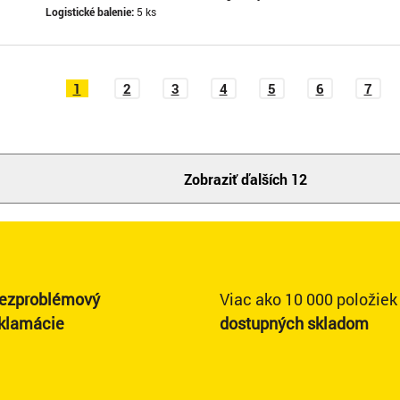
Logistické balenie:
5 ks
1
2
3
4
5
6
7
Zobraziť ďalších 12
ezproblémový
Viac ako 10 000 položiek
eklamácie
dostupných skladom