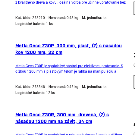
z kvalitného dreva a kovu. Ideálna voľba pre účinné upratovanie bez
násady a s dlhou životnosťou.
Kat. číslo:
253210
Hmotnosť:
0,48 kg
M. jednotka:
ks
Logistické balenie:
1 ks
Metla Geco Z30P, 300 mm, plast, (Z) s násadou
kov 1200 mm, 32 cm
Metla Geco Z30P je spoľahlivý nástroj pre efektívne upratovanie. S
dĺžkou 1200 mm a plastovým telom je ľahká na manipuláciu a
zároveň odolná. Je ideálna pre čistenie väčších plôch a zaručuje
vám rýchle a efektívne výsledky.
Kat. číslo:
253346
Hmotnosť:
0,45 kg
M. jednotka:
ks
Logistické balenie:
12 ks
Metla Geco Z30R, 300 mm, drevená, (Z) s
násadou 1200 mm na závit, 34 cm
Metla Geco Z30R je spoľahlivá a robustná drevená metla s dĺžkou