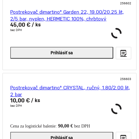
256602
Postrekovač dimartino® Garden 22, 19.00/20.25 lit,
2/5 bar, nyplen, HERMETIC 100%, chrbtový
45,00 €
/ ks
bez DPH
Prihlásiť sa
256603
Postrekovač dimartino® CRYSTAL, ručný, 1.80/2.00 lit,
2 bar
10,00 €
/ ks
bez DPH
90,00 €
Cena za logistické balenie:
bez DPH
Prihlásiť sa