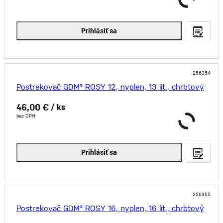
Prihlásiť sa
256354
Postrekovač GDM® ROSY 12, nyplen, 13 lit., chrbtový
46,00 €
/ ks
bez DPH
Prihlásiť sa
256355
Postrekovač GDM® ROSY 16, nyplen, 16 lit., chrbtový