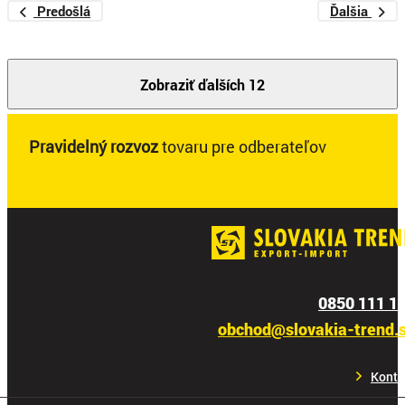
Predošlá
Ďalšia
Zobraziť ďalších 12
Pravidelný rozvoz
tovaru pre odberateľov
0850 111 1
obchod@slovakia-trend.
Konta