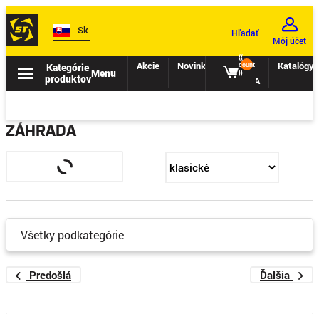
Sk
Hľadať
Môj účet
{{
Akcie
Novinky
II.
Katalógy
Kategórie
count
Menu
}}
produktov
TRIEDA
ZÁHRADA
Všetky podkategórie
Predošlá
Ďalšia