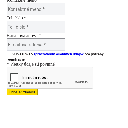
Kontaktné meno *
Tel. číslo *
E-mailová adresa *
Súhlasím so
spracovaním osobných údajov
pre potreby
registrácie
* Všetky údaje sú povinné
Odoslať žiadosť