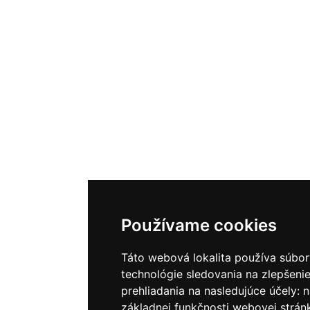
Používame cookies
Táto webová lokalita používa súbor
technológie sledovania na zlepšenie
prehliadania na nasledujúce účely:
n
základnej funkčnosti webovej strán