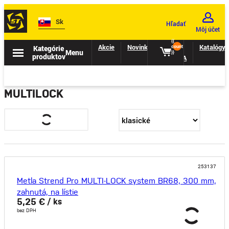
Sk
Hľadať
Môj účet
{{
Akcie
Novinky
II.
Katalógy
Kategórie
count
Menu
}}
produktov
TRIEDA
MULTILOCK
253137
Metla Strend Pro MULTI-LOCK system BR68, 300 mm,
zahnutá, na lístie
5,25 €
/ ks
bez DPH