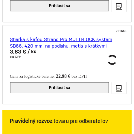
Prihlásiť sa
221668
Stierka s kefou Strend Pro MULTI-LOCK system
SB66, 420 mm, na podlahu, metla s krátkymi
3,83 €
/ ks
štetinami
bez DPH
22,98 €
Cena za logistické balenie:
bez DPH
Prihlásiť sa
Pravidelný rozvoz
tovaru pre odberateľov