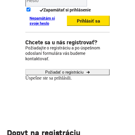
Zapamätať si prihlásenie
Nepamätám si
Prihlásiť sa
svoje heslo
Chcete sa u nás registrovať?
Požiadajte o registráciu a po úspešnom
odoslaní formulára vás budeme
kontaktovať.
Požiadať o registráciu
Úspešne ste sa prihlásili.
Dopyt na registráciu