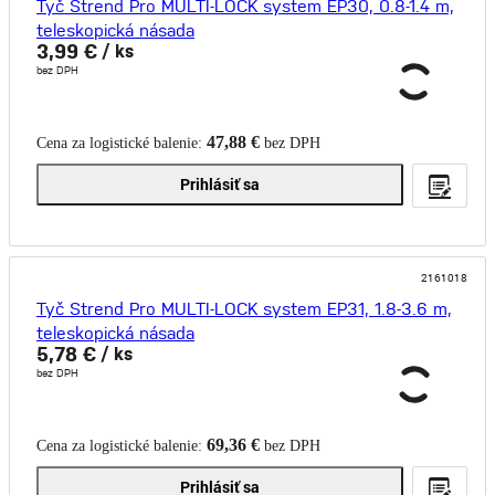
Tyč Strend Pro MULTI-LOCK system EP30, 0.8-1.4 m,
teleskopická násada
3,99 €
/ ks
bez DPH
47,88 €
Cena za logistické balenie:
bez DPH
Prihlásiť sa
2161018
Tyč Strend Pro MULTI-LOCK system EP31, 1.8-3.6 m,
teleskopická násada
5,78 €
/ ks
bez DPH
69,36 €
Cena za logistické balenie:
bez DPH
Prihlásiť sa