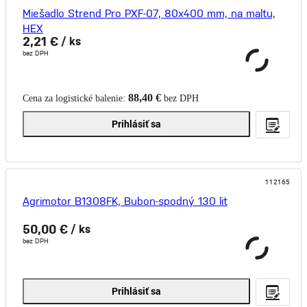
Miešadlo Strend Pro PXF-07, 80x400 mm, na maltu,
HEX
2,21 €
/ ks
bez DPH
88,40 €
Cena za logistické balenie:
bez DPH
Prihlásiť sa
112165
Agrimotor B1308FK, Bubon-spodný 130 lit
50,00 €
/ ks
bez DPH
Prihlásiť sa