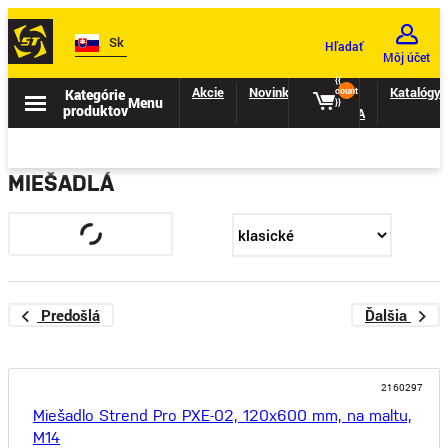
Sk
Hľadať
Môj účet
{{
Akcie
Novinky
II.
Katalógy
Kategórie
count
Menu
}}
produktov
TRIEDA
MIEŠADLÁ
Predošlá
Ďalšia
2160297
Miešadlo Strend Pro PXE-02, 120x600 mm, na maltu,
M14