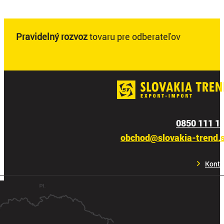
Pravidelný rozvoz
tovaru pre odberateľov
0850 111 1
obchod@slovakia-trend.
Konta