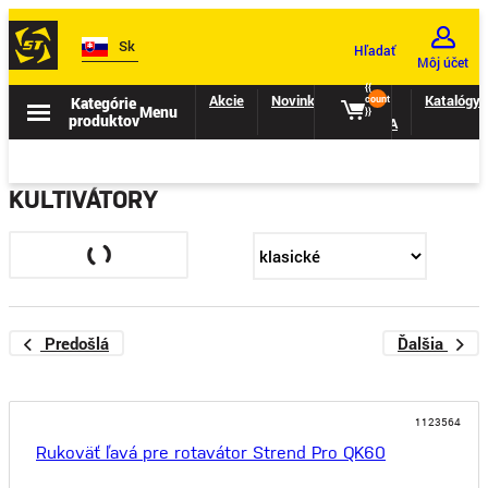
Sk
Hľadať
Môj účet
{{
Akcie
Novinky
II.
Katalógy
Kategórie
count
Menu
}}
produktov
TRIEDA
KULTIVÁTORY
Predošlá
Ďalšia
1123564
Rukoväť ľavá pre rotavátor Strend Pro QK60