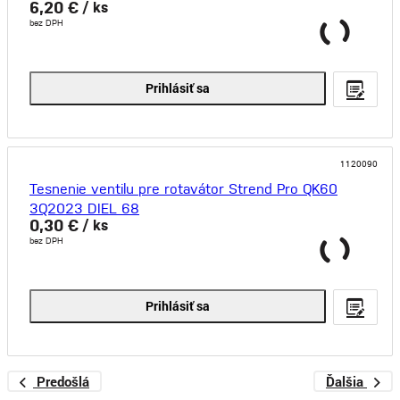
6,20 €
/ ks
bez DPH
Prihlásiť sa
1120090
Tesnenie ventilu pre rotavátor Strend Pro QK60
3Q2023 DIEL 68
0,30 €
/ ks
bez DPH
Prihlásiť sa
Predošlá
Ďalšia