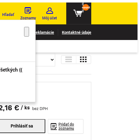
{{
count
}}
Hľadať
Zoznamy
Môj účet
nie reklamácií
Reklamácie
Kontaktné údaje
šetkých {{
2,16 €
/ ks
bez DPH
Pridať do
Prihlásiť sa
zoznamu