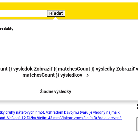
Hľadať
rodukty
Katalógy
Videá
Značky
Cenové trháky
Sledova
unt }} výsledok
Zobraziť {{ matchesCount }} výsledky
Zobraziť v
matchesCount }} výsledkov
m, okrúhly, drevený
Žiadne výsledky
etky druhy náterových hmôt. Vzhľadom k svojmu tvaru je vhodný najmä k
pod. Veľkosť: 12 Dĺžka štetín: 43 mm Vlákna: zmes štetín Držadlo: drevené,