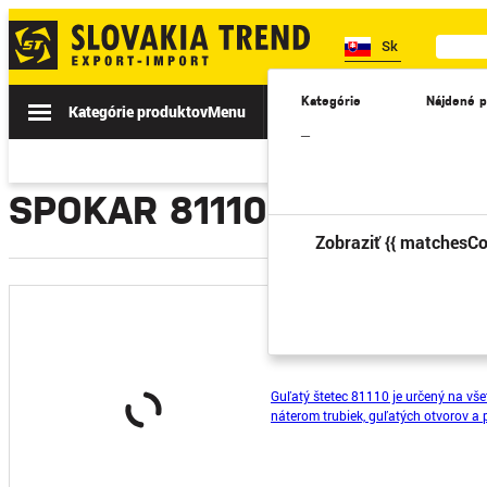
Sk
Kategórie
Nájdené p
Kategórie produktov
Menu
Akcie
Novinky
II. TRIEDA
–
SPOKAR 81110
Zobraziť {{ matchesCo
Stetec Spokar 81110, 12 m
Guľatý štetec 81110 je určený na vš
náterom trubiek, guľatých otvorov a 
nelakované Obj. číslo: 8113012300