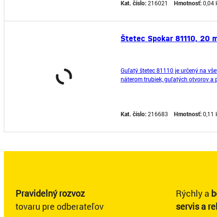
Kat. číslo:
216021
Hmotnosť:
0,04 
Štetec Spokar 81110, 20 m
Guľatý štetec 81110 je určený na vš
náterom trubiek, guľatých otvorov a 
nelakované Obj. číslo: 8111225000
Kat. číslo:
216683
Hmotnosť:
0,11 
Pravidelný rozvoz
Rýchly a
b
tovaru pre odberateľov
servis a r