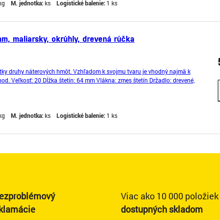
kg
M. jednotka:
ks
Logistické balenie:
1 ks
m, maliarsky, okrúhly, drevená rúčka
etky druhy náterových hmôt. Vzhľadom k svojmu tvaru je vhodný najmä k
pod. Veľkosť: 20 Dĺžka štetín: 64 mm Vlákna: zmes štetín Držadlo: drevené,
kg
M. jednotka:
ks
Logistické balenie:
1 ks
ezproblémový
Viac ako 10 000 položiek
eklamácie
dostupných skladom