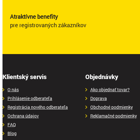
Atraktívne benefity
pre registrovaných zákazníkov
Klientský servis
Objednávky
O nás
Ako objednať tovar?
Prihlásenie odberateľa
Doprava
Registrácia nového odberateľa
Obchodné podmienky
Ochrana údajov
Reklamačné podmienky
FAQ
Blog