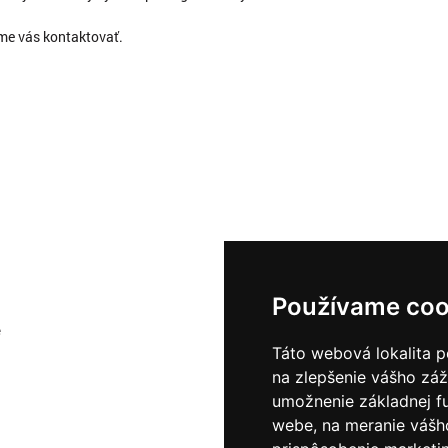
eme vás kontaktovať.
Používame coo
e
Táto webová lokalita p
na zlepšenie vášho záž
umožnenie základnej f
webe
,
na meranie vášh