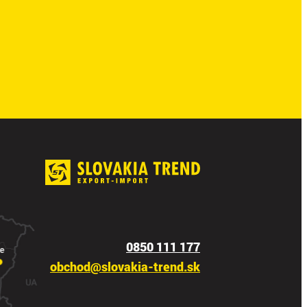
0850 111 177
obchod@slovakia-trend.sk